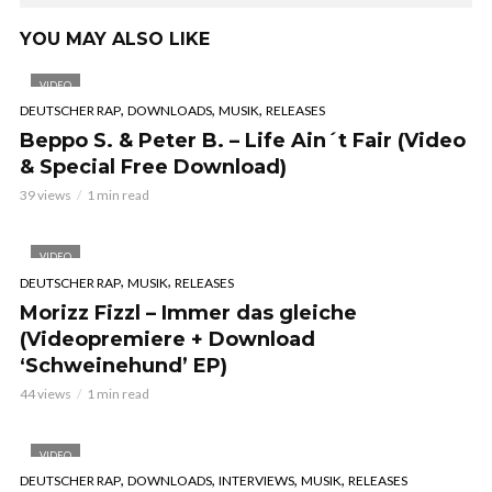
YOU MAY ALSO LIKE
VIDEO
,
,
,
DEUTSCHER RAP
DOWNLOADS
MUSIK
RELEASES
Beppo S. & Peter B. – Life Ain´t Fair (Video
& Special Free Download)
39 views
1 min read
VIDEO
,
,
DEUTSCHER RAP
MUSIK
RELEASES
Morizz Fizzl – Immer das gleiche
(Videopremiere + Download
‘Schweinehund’ EP)
44 views
1 min read
VIDEO
,
,
,
,
DEUTSCHER RAP
DOWNLOADS
INTERVIEWS
MUSIK
RELEASES