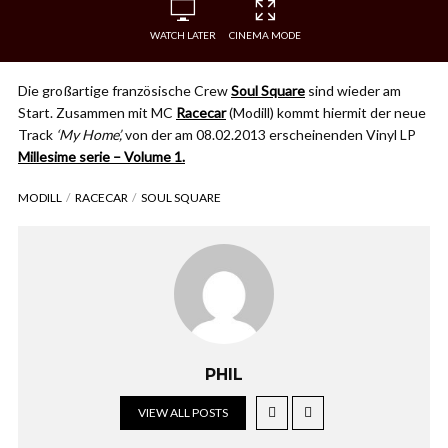
WATCH LATER
CINEMA MODE
Die großartige französische Crew
Soul Square
sind wieder am
Start. Zusammen mit MC
Racecar
(Modill) kommt hiermit der neue
Track
‘My Home’,
von der am 08.02.2013 erscheinenden Vinyl LP
Millesime serie – Volume 1.
MODILL
RACECAR
SOUL SQUARE
PHIL
VIEW ALL POSTS