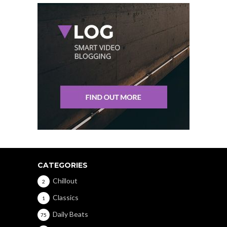
CATEGORIES
Chillout
2
Classics
1
Daily Beats
75