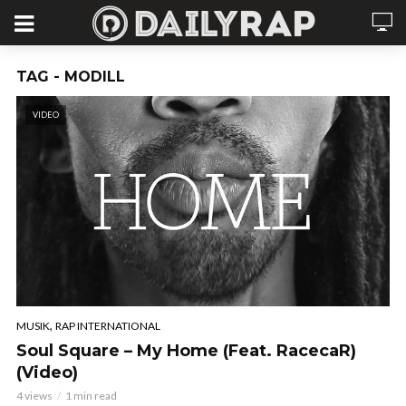
TAG - MODILL
VIDEO
,
MUSIK
RAP INTERNATIONAL
Soul Square – My Home (Feat. RacecaR)
(Video)
4 views
1 min read