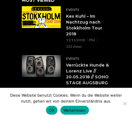
MOST VIEWED
EVENTS
Kex Kuhl – Im
Nachtzug nach
Stokkholm Tour
2018
11/11/2018
Phil
133 views
EVENTS
Verrückte Hunde &
Lorenz Live //
20.05.2018 // SOHO
STAGE AUGSBURG
05/05/2018
Phil
Diese Website benutzt Cookies. Wenn du die Website weiter
100 views
nutzt, gehen wir von deinem Einverständnis aus.
EVENTS
OK
Weiterlesen
Rap im Ring 2017
mit Edgar Wasser,
Lemur, Battle Rap
Contest uvm.. //