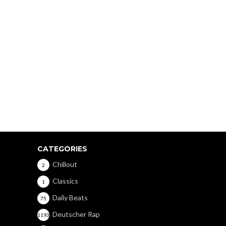
CATEGORIES
Chillout
2
Classics
1
Daily Beats
75
Deutscher Rap
1193