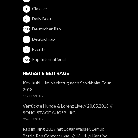
Classics
1
Daily Beats
75
Deutscher Rap
1193
Deutschrap
4
Events
134
Rap International
1461
NEUESTE BEITRÄGE
Kex Kuhl – Im Nachtzug nach Stokkholm Tour
2018
11/11/2018
Verrückte Hunde & Lorenz Live // 20.05.2018 //
SOHO STAGE AUGSBURG
05/05/2018
Rap im Ring 2017 mit Edgar Wasser, Lemur,
Battle Rap Contest uvm.. // 18.11. // Kantine