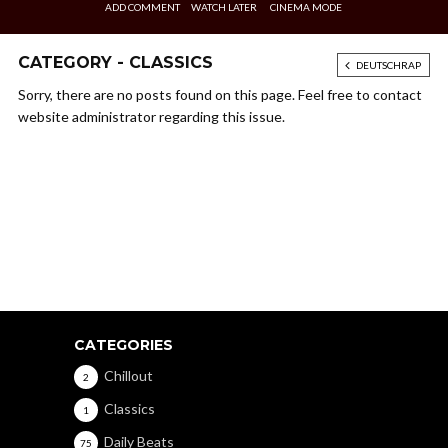
ADD COMMENT
WATCH LATER
CINEMA MODE
CATEGORY - CLASSICS
DEUTSCHRAP
Sorry, there are no posts found on this page. Feel free to contact
website administrator regarding this issue.
CATEGORIES
Chillout
2
Classics
1
Daily Beats
75