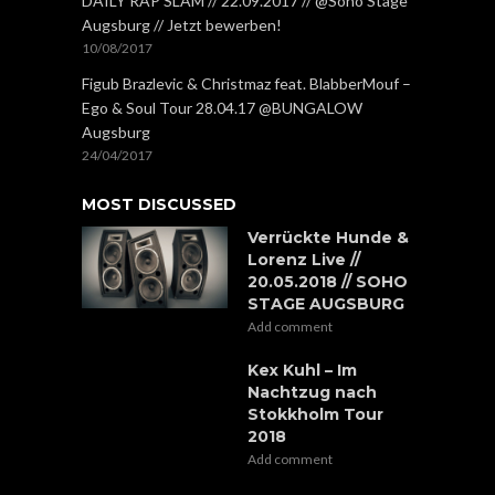
DAILY RAP SLAM // 22.09.2017 // @Soho Stage
Augsburg // Jetzt bewerben!
10/08/2017
Figub Brazlevic & Christmaz feat. BlabberMouf –
Ego & Soul Tour 28.04.17 @BUNGALOW
Augsburg
24/04/2017
MOST DISCUSSED
Verrückte Hunde &
Lorenz Live //
20.05.2018 // SOHO
STAGE AUGSBURG
Add comment
Kex Kuhl – Im
Nachtzug nach
Stokkholm Tour
2018
Add comment