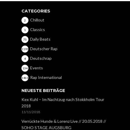
CATEGORIES
Chillout
2
Classics
1
Daily Beats
75
Deutscher Rap
1193
Deutschrap
4
Events
134
Rap International
1461
NEUESTE BEITRÄGE
Kex Kuhl – Im Nachtzug nach Stokkholm Tour
2018
11/11/2018
Verrückte Hunde & Lorenz Live // 20.05.2018 //
SOHO STAGE AUGSBURG