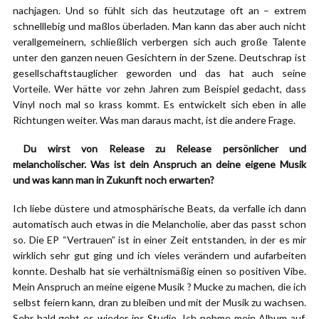
nachjagen. Und so fühlt sich das heutzutage oft an – extrem
schnelllebig und maßlos überladen. Man kann das aber auch nicht
verallgemeinern, schließlich verbergen sich auch große Talente
unter den ganzen neuen Gesichtern in der Szene. Deutschrap ist
gesellschaftstauglicher geworden und das hat auch seine
Vorteile. Wer hätte vor zehn Jahren zum Beispiel gedacht, dass
Vinyl noch mal so krass kommt. Es entwickelt sich eben in alle
Richtungen weiter. Was man daraus macht, ist die andere Frage.
Du wirst von Release zu Release persönlicher und
melancholischer. Was ist dein Anspruch an deine eigene Musik
und was kann man in Zukunft noch erwarten?
Ich liebe düstere und atmosphärische Beats, da verfalle ich dann
automatisch auch etwas in die Melancholie, aber das passt schon
so. Die EP “Vertrauen” ist in einer Zeit entstanden, in der es mir
wirklich sehr gut ging und ich vieles verändern und aufarbeiten
konnte. Deshalb hat sie verhältnismäßig einen so positiven Vibe.
Mein Anspruch an meine eigene Musik ? Mucke zu machen, die ich
selbst feiern kann, dran zu bleiben und mit der Musik zu wachsen.
Sehr bald geht es wieder ins Studio. Ich nehme mein Album auf,