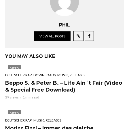
PHIL
VIEW ALL POSTS
YOU MAY ALSO LIKE
VIDEO
,
,
,
DEUTSCHER RAP
DOWNLOADS
MUSIK
RELEASES
Beppo S. & Peter B. – Life Ain´t Fair (Video
& Special Free Download)
39 views
1 min read
VIDEO
,
,
DEUTSCHER RAP
MUSIK
RELEASES
Morizz Fizzl – Immer das gleiche