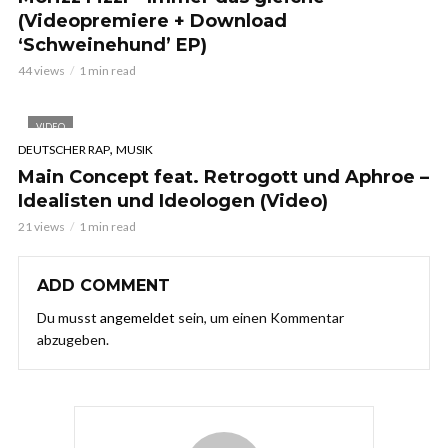
(Videopremiere + Download
‘Schweinehund’ EP)
44 views
1 min read
VIDEO
,
DEUTSCHER RAP
MUSIK
Main Concept feat. Retrogott und Aphroe –
Idealisten und Ideologen (Video)
21 views
1 min read
ADD COMMENT
Du musst
angemeldet
sein, um einen Kommentar
abzugeben.