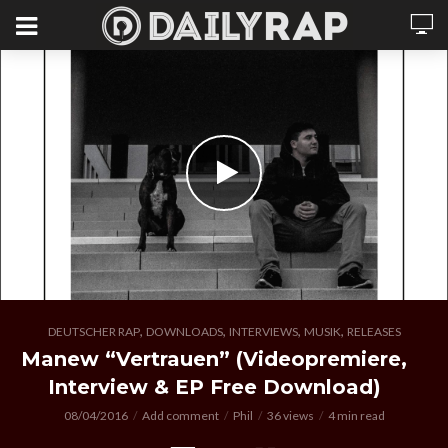
,
,
,
,
DEUTSCHER RAP
DOWNLOADS
INTERVIEWS
MUSIK
RELEASES
Manew “Vertrauen” (Videopremiere,
Interview & EP Free Download)
08/04/2016
Add comment
Phil
36 views
4 min read