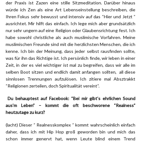
der Praxis ist Zazen eine stille Sitzmeditation. Darüber hinaus
würde ich Zen als eine Art Lebenseinstellung beschreiben, die
Ihren Fokus sehr bewusst und intensiv auf das “Hier und Jetzt ”
ausrichtet. Mir hilft das einfach. Ich lege mich aber grundsätzlich
nur sehr ungern auf eine Religion oder Glaubensrichtung fest. Ich
habe sowohl christliche als auch muslimische Vorfahren. Meine
muslimischen Freunde sind mit die herzlichsten Menschen, die ich
kenne. Ich bin der Meinung, dass jeder selbst rausfinden sollte,
was für ihn das Richtige ist. Ich persönlich finde, wir leben in einer
Zeit, in der es viel wichtiger ist mal zu begreifen, dass wir alle im
selben Boot sitzen und endlich damit anfangen sollten, all diese
sinnlosen Trennungen aufzulösen. Ich zitiere mal Absztrakkt
“Religionen zerteilen, doch Spiritualität vereint“.
Du behauptest auf Facebook: “Bei mir gibt’s ehrlichen Sound
aus’m Leben” – kommt die oft beschworene “Realness”
heutzutage zu kurz?
(lacht) Dieser ” Realnesskomplex ” kommt wahrscheinlich einfach
daher, dass ich mit Hip Hop groß geworden bin und mich das
schon immer genervt hat, wenn Leute blind einem Trend