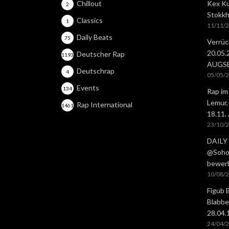
Chillout
Kex Ku
2
Stokkh
Classics
1
11/11/
Daily Beats
75
Verrüc
20.05
Deutscher Rap
1193
AUGS
Deutschrap
4
05/05/
Events
134
Rap im
Lemur,
Rap International
1461
18.11.
23/10/
DAILY 
@Soho 
bewer
10/08/
Figub 
Blabbe
28.04
24/04/