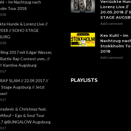
Verrückte Hun
hl – Im Nachtzug nach
Lorenz Live //
olm Tour 2018
20.05.2018 //
2018
STAGE AUGS
kte Hunde & Lorenz Live //
Add comment
.2018 // SOHO STAGE
Kex Kuhl – Im
BURG
Nachtzug nac
2018
Stokkholm To
2018
 Ring 2017 mit Edgar Wasser,
Add comment
 Battle Rap Contest uvm.. //
 // Kantine Augsburg
2017
PLAYLISTS
RAP SLAM // 22.09.2017 //
Stage Augsburg // Jetzt
ben!
2017
Brazlevic & Christmaz feat.
rMouf – Ego & Soul Tour
.17 @BUNGALOW Augsburg
2017