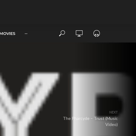
MOVIES
···
NEXT
The Pharcyde – Trust (Music
Video)