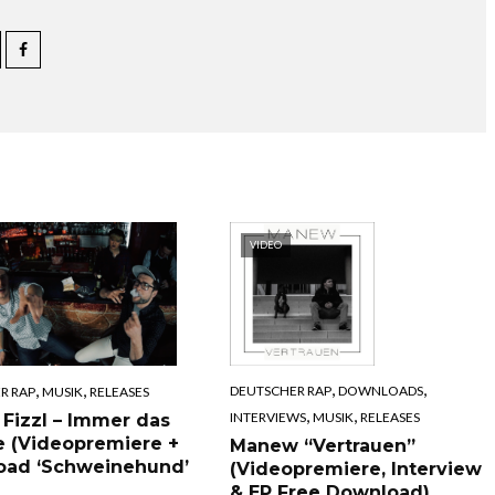
VIDEO
,
,
,
,
DEUTSCHER RAP
DOWNLOADS
R RAP
MUSIK
RELEASES
,
,
INTERVIEWS
MUSIK
RELEASES
 Fizzl – Immer das
e (Videopremiere +
Manew “Vertrauen”
oad ‘Schweinehund’
(Videopremiere, Interview
& EP Free Download)