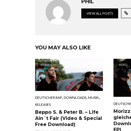
PHIL
VIEW ALL POSTS
YOU MAY ALSO LIKE
VIDEO
VIDEO
,
,
,
DEUTSCHER RAP
DOWNLOADS
MUSIK
DEUTSCHE
RELEASES
Morizz
Beppo S. & Peter B. – Life
gleich
Ain´t Fair (Video & Special
Downl
Free Download)
EP)