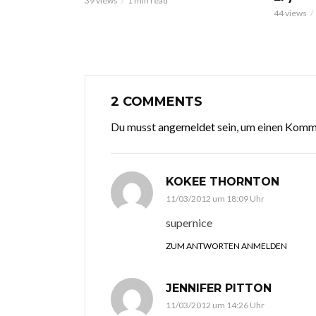
39 views
1 min read
44 views
2 COMMENTS
Du musst
angemeldet
sein, um einen Kom
KOKEE THORNTON
11/03/2012 um 18:09 Uhr
supernice
ZUM ANTWORTEN ANMELDEN
JENNIFER PITTON
11/03/2012 um 14:26 Uhr