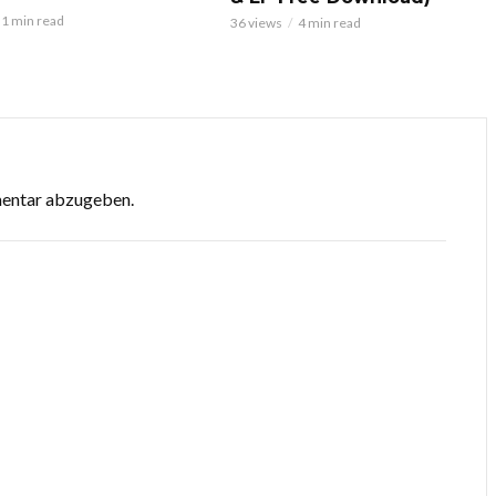
1 min read
36 views
4 min read
mentar abzugeben.