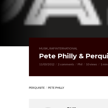
,
MUSIK
RAP INTERNATIONAL
Pete Philly & Perqui
11/03/2012
2 comments
Phil
10 views
1 min
PERQUISITE
PETE PHILLY