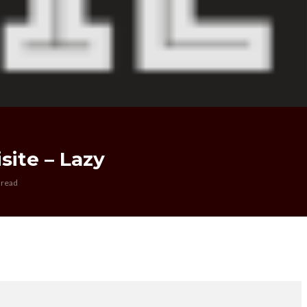
site – Lazy
 read