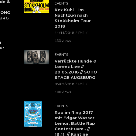
de &
EVENTS
Kex Kuhl – Im
 SOHO
Nachtzug nach
BURG
Stokkholm Tour
2018
11/11/2018
Phil
133 views
h
ur
EVENTS
Verrückte Hunde &
Lorenz Live //
20.05.2018 // SOHO
STAGE AUGSBURG
05/05/2018
Phil
100 views
EVENTS
Rap im Ring 2017
mit Edgar Wasser,
Lemur, Battle Rap
Contest uvm.. //
18.11. // Kantine