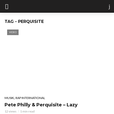
TAG - PERQUISITE
VIDEO
,
MUSIK
RAP INTERNATIONAL
Pete Philly & Perquisite – Lazy
12 views
1 min read