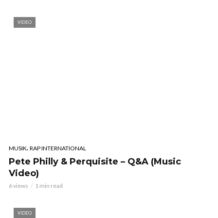
VIDEO
,
MUSIK
RAP INTERNATIONAL
Pete Philly & Perquisite – Q&A (Music
Video)
6 views
1 min read
VIDEO