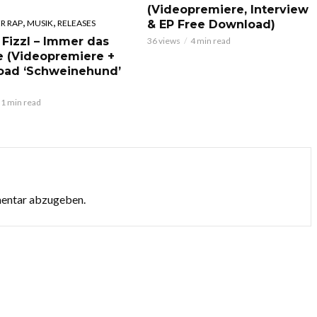
(Videopremiere, Interview
,
,
& EP Free Download)
R RAP
MUSIK
RELEASES
 Fizzl – Immer das
36 views
4 min read
e (Videopremiere +
oad ‘Schweinehund’
1 min read
mentar abzugeben.