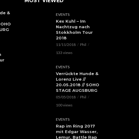
MOST VIEWED
de &
EVENTS
Kex Kuhl – Im
 SOHO
Nachtzug nach
BURG
Stokkholm Tour
2018
11/11/2018
Phil
133 views
h
ur
EVENTS
Verrückte Hunde &
Lorenz Live //
20.05.2018 // SOHO
STAGE AUGSBURG
05/05/2018
Phil
100 views
EVENTS
Rap im Ring 2017
mit Edgar Wasser,
Lemur, Battle Rap