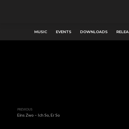
MUSIC
EVENTS
DOWNLOADS
RELEA
PREVIOUS
Eins Zwo – Ich So, Er So