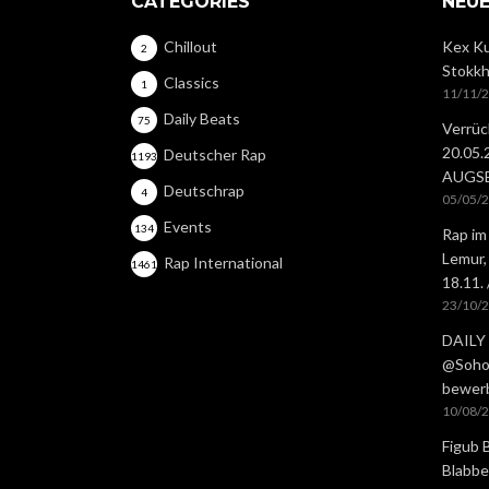
CATEGORIES
NEUE
Chillout
Kex Ku
2
Stokkh
Classics
1
11/11/
Daily Beats
75
Verrüc
20.05
Deutscher Rap
1193
AUGS
Deutschrap
4
05/05/
Events
134
Rap im
Lemur,
Rap International
1461
18.11.
23/10/
DAILY 
@Soho 
bewer
10/08/
Figub 
Blabbe