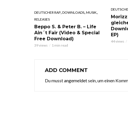
DEUTSCHE
,
,
,
DEUTSCHER RAP
DOWNLOADS
MUSIK
Morizz
RELEASES
gleich
Beppo S. & Peter B. – Life
Downl
Ain´t Fair (Video & Special
EP)
Free Download)
44 views
39 views
1 min read
ADD COMMENT
Du musst
angemeldet
sein, um einen Kom