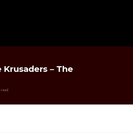
e Krusaders – The
 read