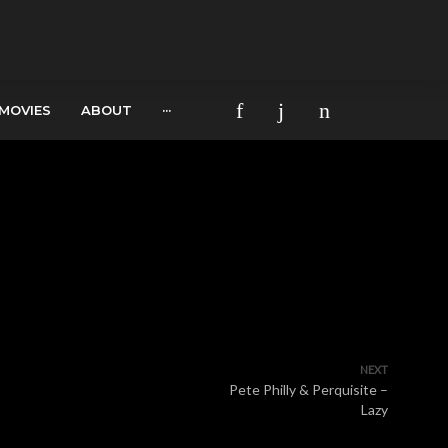
MOVIES
ABOUT
···
NEXT
Pete Philly & Perquisite –
Lazy