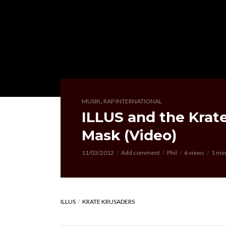
,
MUSIK
RAP INTERNATIONAL
ILLUS and the Krat
Mask (Video)
11/03/2012
Add comment
Phil
6 views
1 min
ILLUS
KRATE KRUSADERS