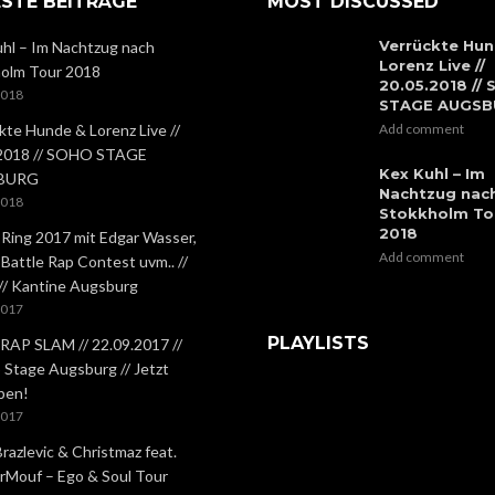
STE BEITRÄGE
MOST DISCUSSED
Verrückte Hun
hl – Im Nachtzug nach
Lorenz Live //
olm Tour 2018
20.05.2018 //
2018
STAGE AUGS
kte Hunde & Lorenz Live //
Add comment
.2018 // SOHO STAGE
Kex Kuhl – Im
BURG
Nachtzug nac
2018
Stokkholm To
2018
 Ring 2017 mit Edgar Wasser,
Add comment
 Battle Rap Contest uvm.. //
 // Kantine Augsburg
2017
PLAYLISTS
RAP SLAM // 22.09.2017 //
Stage Augsburg // Jetzt
ben!
2017
Brazlevic & Christmaz feat.
rMouf – Ego & Soul Tour