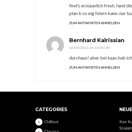
find’s erstaunlich fresh, fand 
plan b so eig feiern kann. nur tu
ZUM ANTWORTEN ANMELDEN
Bernhard Kalrissian
02/04/2012 um 14:43 Uhr
durchaus! aber bei kaas hab ic
ZUM ANTWORTEN ANMELDEN
CATEGORIES
NEUE
Chillout
Kex Ku
2
Stokkh
Classics
1