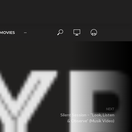
MOVIES
···
NEXT
Silent Session – “Look, Listen
& Observe” (Musik Video)