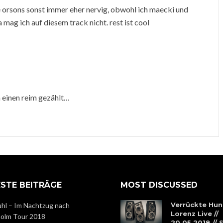
die orsons sonst immer eher nervig, obwohl ich maecki und
a mag ich auf diesem track nicht. rest ist cool
h einen reim gezählt…
STE BEITRÄGE
MOST DISCUSSED
Verrückte Hun
hl – Im Nachtzug nach
Lorenz Live //
olm Tour 2018
20.05.2018 //