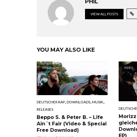
PHIL
VIEW ALL POSTS
YOU MAY ALSO LIKE
VIDEO
VIDEO
,
,
,
DEUTSCHER RAP
DOWNLOADS
MUSIK
DEUTSCHE
RELEASES
Morizz
Beppo S. & Peter B. – Life
gleich
Ain´t Fair (Video & Special
Downl
Free Download)
EP)