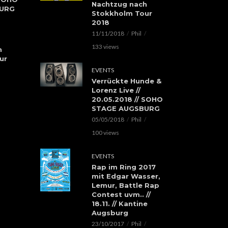
Nachtzug nach
BURG
Stokkholm Tour
2018
11/11/2018
Phil
133 views
h
ur
EVENTS
Verrückte Hunde &
Lorenz Live //
20.05.2018 // SOHO
STAGE AUGSBURG
05/05/2018
Phil
100 views
EVENTS
Rap im Ring 2017
mit Edgar Wasser,
Lemur, Battle Rap
Contest uvm.. //
18.11. // Kantine
Augsburg
23/10/2017
Phil