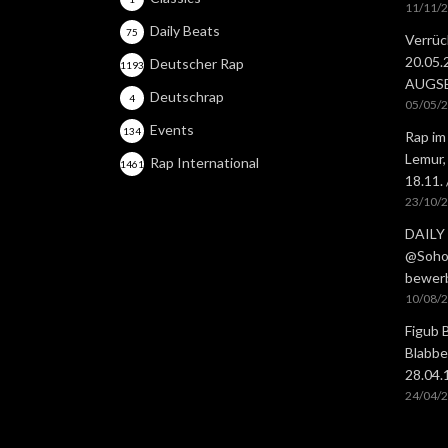
11/11/
Daily Beats
75
Verrüc
20.05
Deutscher Rap
1193
AUGS
Deutschrap
4
05/05/
Events
134
Rap im
Lemur,
Rap International
1461
18.11.
23/10/
DAILY 
@Soho 
bewer
10/08/
Figub 
Blabbe
28.04
24/04/