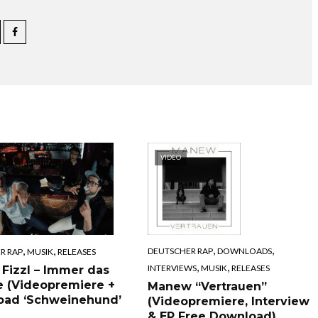
VIDEO
,
,
,
,
DEUTSCHER RAP
DOWNLOADS
R RAP
MUSIK
RELEASES
,
,
INTERVIEWS
MUSIK
RELEASES
 Fizzl – Immer das
e (Videopremiere +
Manew “Vertrauen”
oad ‘Schweinehund’
(Videopremiere, Interview
& EP Free Download)