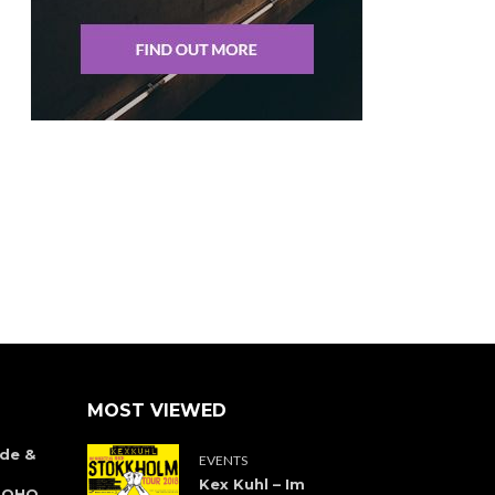
MOST VIEWED
de &
EVENTS
Kex Kuhl – Im
 SOHO