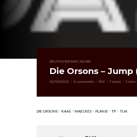
,
DEUTSCHER RAP
MUSIK
Die Orsons – Jump 
02/04/2012
3 comments
Phil
7 views
1 min 
DIE ORSONS
KAAS
MAECKES
PLAN B
TP
TUA