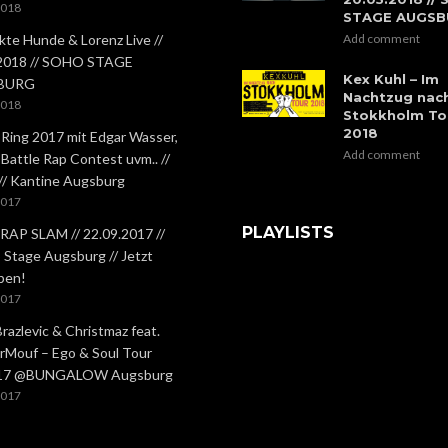
2018
STAGE AUGS
kte Hunde & Lorenz Live //
Add comment
.2018 // SOHO STAGE
Kex Kuhl – Im
BURG
Nachtzug nac
2018
Stokkholm To
2018
 Ring 2017 mit Edgar Wasser,
Add comment
 Battle Rap Contest uvm.. //
 // Kantine Augsburg
2017
PLAYLISTS
RAP SLAM // 22.09.2017 //
Stage Augsburg // Jetzt
ben!
2017
Brazlevic & Christmaz feat.
rMouf – Ego & Soul Tour
.17 @BUNGALOW Augsburg
2017