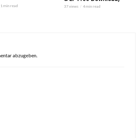
1 min read
37 views
4 min read
mentar abzugeben.