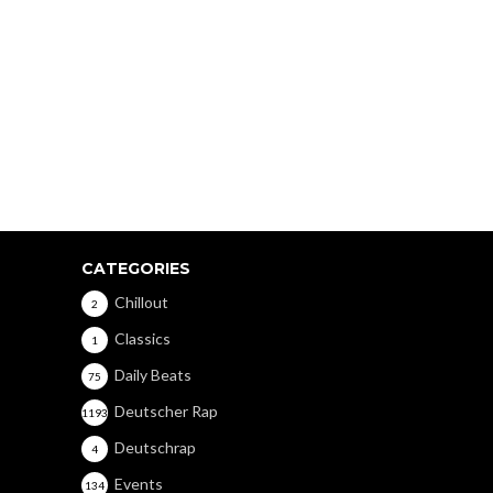
CATEGORIES
Chillout
2
Classics
1
Daily Beats
75
Deutscher Rap
1193
Deutschrap
4
Events
134