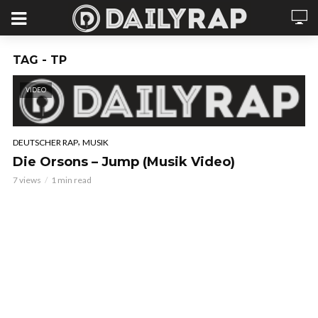
TAG - TP
VIDEO
,
DEUTSCHER RAP
MUSIK
Die Orsons – Jump (Musik Video)
7 views
1 min read