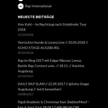
Rap International
1461
NEUESTE BEITRÄGE
Kex Kuhl – Im Nachtzug nach Stokkholm Tour
2018
11/11/2018
Verrückte Hunde & Lorenz Live // 20.05.2018 //
SOHO STAGE AUGSBURG
05/05/2018
Rap im Ring 2017 mit Edgar Wasser, Lemur,
Battle Rap Contest uvm.. // 18.11. // Kantine
Augsburg
23/10/2017
DAILY RAP SLAM // 22.09.2017 // @Soho Stage
Augsburg // Jetzt bewerben!
10/08/2017
Figub Brazlevic & Christmaz feat. BlabberMouf –
Ego & Soul Tour 28.04.17 @BUNGALOW