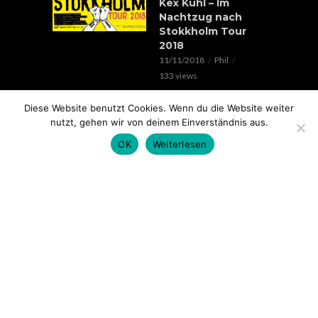
Kex Kuhl – Im
Nachtzug nach
Stokkholm Tour
2018
11/11/2018
Phil
133 views
EVENTS
Diese Website benutzt Cookies. Wenn du die Website weiter
Verrückte Hunde &
nutzt, gehen wir von deinem Einverständnis aus.
Lorenz Live //
OK
Weiterlesen
20.05.2018 // SOHO
STAGE AUGSBURG
05/05/2018
Phil
99 views
EVENTS
Rap im Ring 2017
mit Edgar Wasser,
Lemur, Battle Rap
Contest uvm.. //
18.11. // Kantine
Augsburg