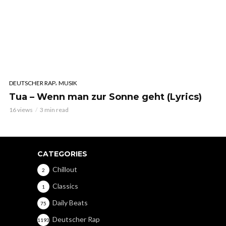
,
DEUTSCHER RAP
MUSIK
Tua – Wenn man zur Sonne geht (Lyrics)
16 views
3 min read
CATEGORIES
Chillout
2
Classics
1
Daily Beats
75
Deutscher Rap
1193