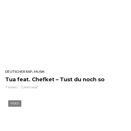
,
DEUTSCHER RAP
MUSIK
Tua feat. Chefket – Tust du noch so
7 views
1 min read
VIDEO