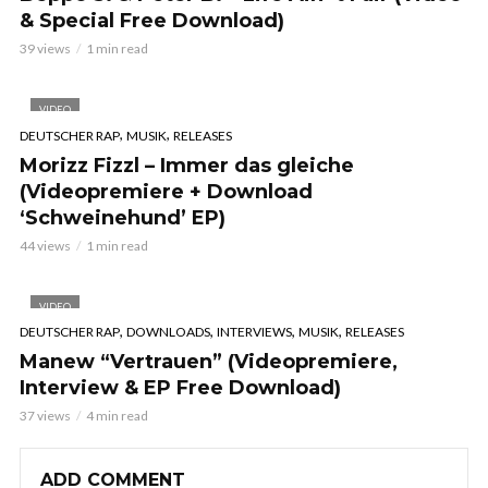
& Special Free Download)
39 views
1 min read
VIDEO
,
,
DEUTSCHER RAP
MUSIK
RELEASES
Morizz Fizzl – Immer das gleiche
(Videopremiere + Download
‘Schweinehund’ EP)
44 views
1 min read
VIDEO
,
,
,
,
DEUTSCHER RAP
DOWNLOADS
INTERVIEWS
MUSIK
RELEASES
Manew “Vertrauen” (Videopremiere,
Interview & EP Free Download)
37 views
4 min read
ADD COMMENT