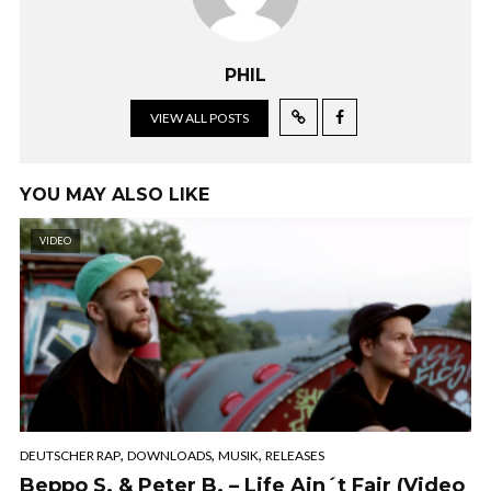
PHIL
VIEW ALL POSTS
YOU MAY ALSO LIKE
VIDEO
,
,
,
DEUTSCHER RAP
DOWNLOADS
MUSIK
RELEASES
Beppo S. & Peter B. – Life Ain´t Fair (Video