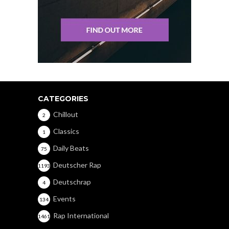
CATEGORIES
Chillout
2
Classics
1
Daily Beats
75
Deutscher Rap
1193
Deutschrap
4
Events
134
Rap International
1461