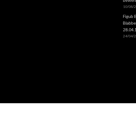
bewer
10/08/
Figub 
Blabbe
28.04
24/04/