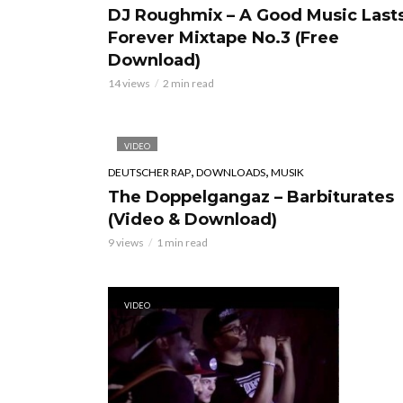
DJ Roughmix – A Good Music Last
Forever Mixtape No.3 (Free
Download)
14 views
2 min read
VIDEO
,
,
DEUTSCHER RAP
DOWNLOADS
MUSIK
The Doppelgangaz – Barbiturates
(Video & Download)
9 views
1 min read
VIDEO