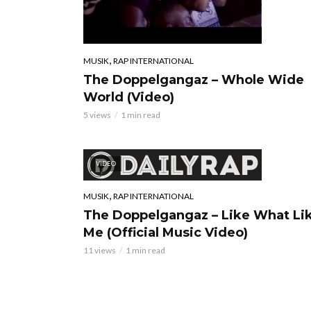
,
MUSIK
RAP INTERNATIONAL
The Doppelgangaz – Whole Wide
World (Video)
5 views
1 min read
VIDEO
,
MUSIK
RAP INTERNATIONAL
The Doppelgangaz – Like What Li
Me (Official Music Video)
11 views
1 min read