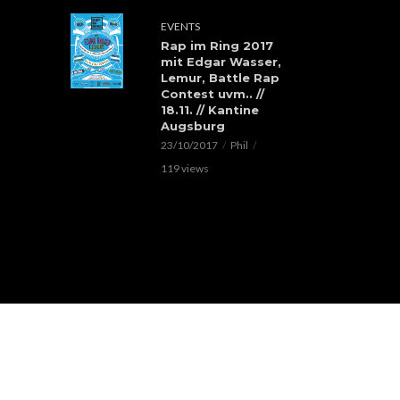
EVENTS
Rap im Ring 2017
mit Edgar Wasser,
Lemur, Battle Rap
Contest uvm.. //
18.11. // Kantine
Augsburg
23/10/2017
Phil
119 views