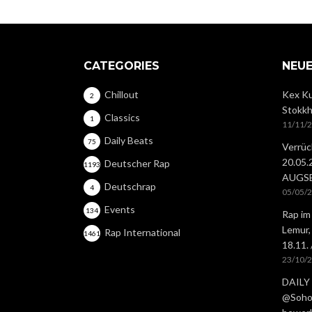
CATEGORIES
NEUE
Chillout
Kex Ku
2
Stokkh
Classics
1
11/11/
Daily Beats
75
Verrüc
20.05
Deutscher Rap
1193
AUGS
Deutschrap
4
05/05/
Events
134
Rap im
Lemur,
Rap International
1461
18.11.
23/10/
DAILY 
@Soho 