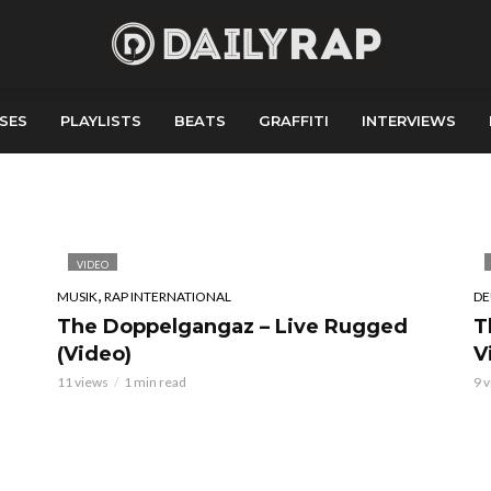
SES
PLAYLISTS
BEATS
GRAFFITI
INTERVIEWS
VIDEO
,
MUSIK
RAP INTERNATIONAL
DE
The Doppelgangaz – Live Rugged
T
(Video)
V
11 views
1 min read
9 