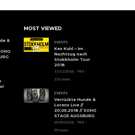
MOST VIEWED
de &
EVENTS
Kex Kuhl – Im
 SOHO
Nachtzug nach
BURG
Stokkholm Tour
2018
11/11/2018
Phil
133 views
h
ur
EVENTS
Verrückte Hunde &
Lorenz Live //
20.05.2018 // SOHO
STAGE AUGSBURG
05/05/2018
Phil
99 views