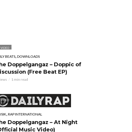
VIDEO
,
ILY BEATS
DOWNLOADS
he Doppelgangaz – Doppic of
iscussion (Free Beat EP)
views
1 min read
VIDEO
,
SIK
RAP INTERNATIONAL
he Doppelgangaz – At Night
Official Music Video)