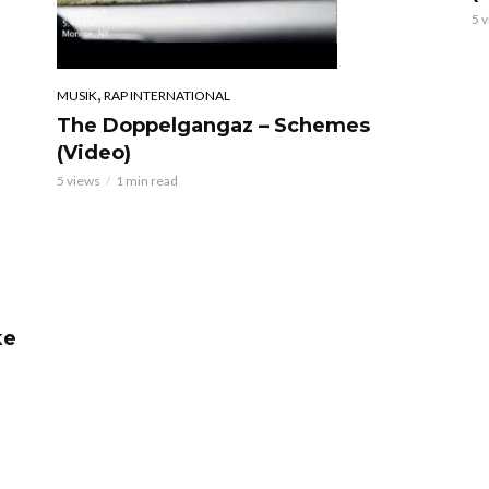
5 
,
MUSIK
RAP INTERNATIONAL
The Doppelgangaz – Schemes
(Video)
5 views
1 min read
ke