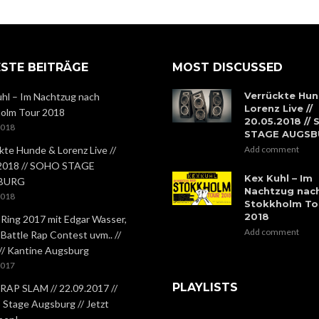
STE BEITRÄGE
MOST DISCUSSED
Verrückte Hun
hl – Im Nachtzug nach
Lorenz Live //
olm Tour 2018
20.05.2018 //
2018
STAGE AUGS
kte Hunde & Lorenz Live //
Add comment
.2018 // SOHO STAGE
Kex Kuhl – Im
BURG
Nachtzug nac
2018
Stokkholm To
2018
 Ring 2017 mit Edgar Wasser,
Add comment
 Battle Rap Contest uvm.. //
 // Kantine Augsburg
2017
PLAYLISTS
RAP SLAM // 22.09.2017 //
Stage Augsburg // Jetzt