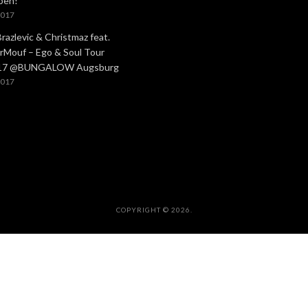
ben!
2017
Brazlevic & Christmaz feat.
rMouf – Ego & Soul Tour
.17 @BUNGALOW Augsburg
2017
COPYRIGHT © 2026.