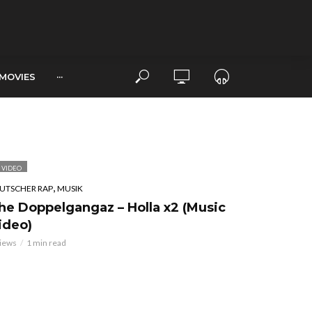
MOVIES
···
VIDEO
,
UTSCHER RAP
MUSIK
he Doppelgangaz – Holla x2 (Music
ideo)
views
1 min read