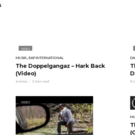
s
VIDEO
,
MUSIK
RAP INTERNATIONAL
DA
The Doppelgangaz – Hark Back
T
(Video)
D
6 views
1 min read
8 
VIDEO
MU
T
(