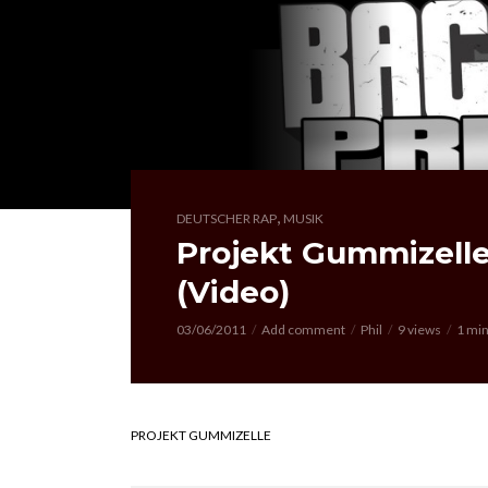
,
DEUTSCHER RAP
MUSIK
Projekt Gummizelle
(Video)
03/06/2011
Add comment
Phil
9 views
1 min
PROJEKT GUMMIZELLE