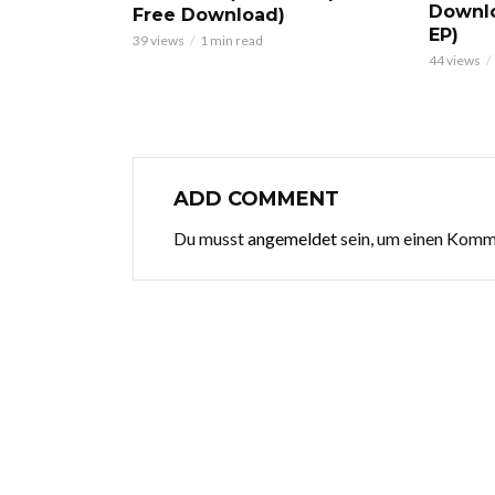
Downl
Free Download)
EP)
39 views
1 min read
44 views
ADD COMMENT
Du musst
angemeldet
sein, um einen Kom