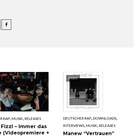
VIDEO
,
,
,
,
DEUTSCHER RAP
DOWNLOADS
R RAP
MUSIK
RELEASES
,
,
INTERVIEWS
MUSIK
RELEASES
 Fizzl – Immer das
e (Videopremiere +
Manew “Vertrauen”