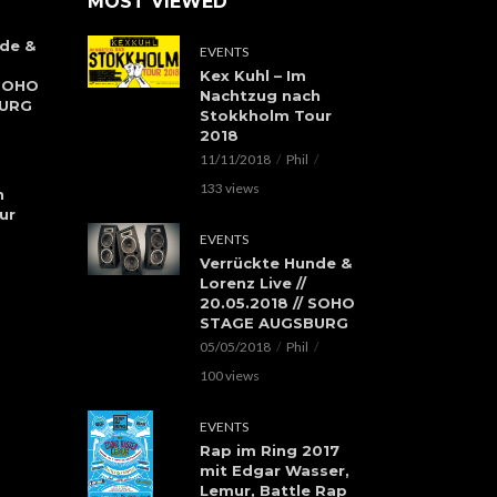
MOST VIEWED
de &
EVENTS
Kex Kuhl – Im
 SOHO
Nachtzug nach
BURG
Stokkholm Tour
2018
11/11/2018
Phil
133 views
h
ur
EVENTS
Verrückte Hunde &
Lorenz Live //
20.05.2018 // SOHO
STAGE AUGSBURG
05/05/2018
Phil
100 views
EVENTS
Rap im Ring 2017
mit Edgar Wasser,
Lemur, Battle Rap