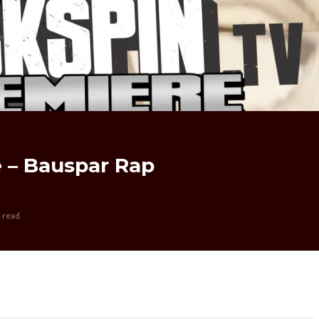
 – Bauspar Rap
 read