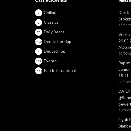
CATEGORIES
NEUE
Chillout
Kex Ku
2
Stokkh
Classics
1
11/11/
Daily Beats
75
Verrüc
20.05
Deutscher Rap
1193
AUGS
Deutschrap
4
05/05/
Events
134
Rap im
Lemur,
Rap International
1461
18.11.
23/10/
DAILY 
@Soho 
bewer
10/08/
Figub 
Blabbe