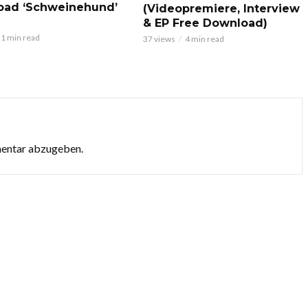
oad ‘Schweinehund’
(Videopremiere, Interview
& EP Free Download)
1 min read
37 views
4 min read
mentar abzugeben.