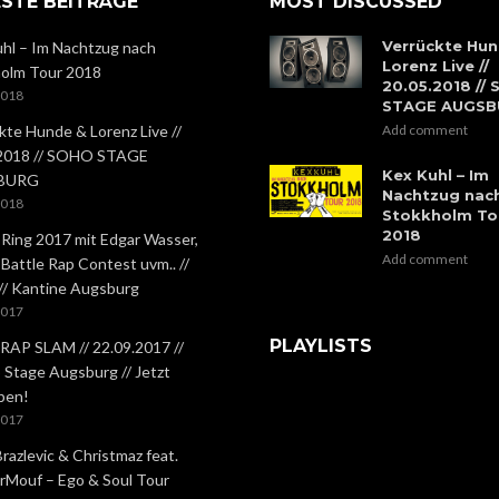
STE BEITRÄGE
MOST DISCUSSED
Verrückte Hun
hl – Im Nachtzug nach
Lorenz Live //
olm Tour 2018
20.05.2018 //
2018
STAGE AUGS
kte Hunde & Lorenz Live //
Add comment
.2018 // SOHO STAGE
Kex Kuhl – Im
BURG
Nachtzug nac
2018
Stokkholm To
2018
 Ring 2017 mit Edgar Wasser,
Add comment
 Battle Rap Contest uvm.. //
 // Kantine Augsburg
2017
PLAYLISTS
RAP SLAM // 22.09.2017 //
Stage Augsburg // Jetzt
ben!
2017
Brazlevic & Christmaz feat.
rMouf – Ego & Soul Tour