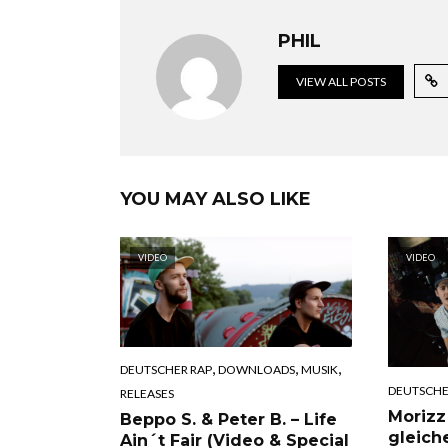
PHIL
VIEW ALL POSTS
YOU MAY ALSO LIKE
VIDEO
VIDEO
,
,
,
DEUTSCHER RAP
DOWNLOADS
MUSIK
DEUTSCHE
RELEASES
Morizz
Beppo S. & Peter B. – Life
gleich
Ain´t Fair (Video & Special