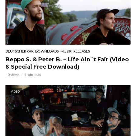
,
,
,
DEUTSCHER RAP
DOWNLOADS
MUSIK
RELEASES
Beppo S. & Peter B. – Life Ain´t Fair (Video
& Special Free Download)
40 views
1 min read
VIDEO