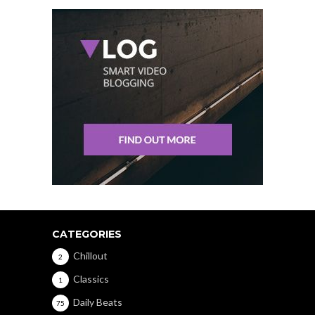
CATEGORIES
Chillout
2
Classics
1
Daily Beats
75