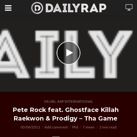
,
MUSIK
RAP INTERNATIONAL
Pete Rock feat. Ghostface Killah
Raekwon & Prodigy – Tha Game
03/06/2011
Add comment
Phil
7 views
1 min read