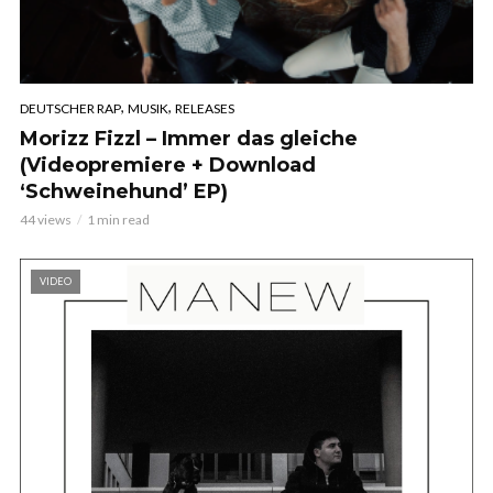
,
,
DEUTSCHER RAP
MUSIK
RELEASES
Morizz Fizzl – Immer das gleiche
(Videopremiere + Download
‘Schweinehund’ EP)
44 views
1 min read
VIDEO