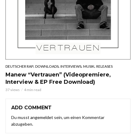
,
,
,
,
DEUTSCHER RAP
DOWNLOADS
INTERVIEWS
MUSIK
RELEASES
Manew “Vertrauen” (Videopremiere,
Interview & EP Free Download)
37 views
4 min read
ADD COMMENT
Du musst
angemeldet
sein, um einen Kommentar
abzugeben.