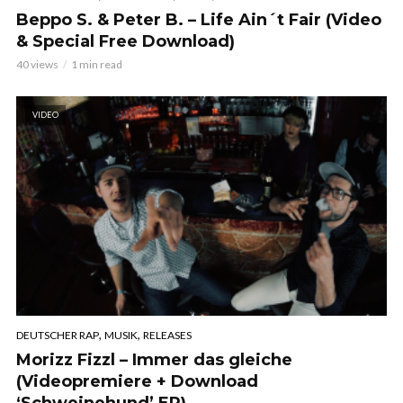
Beppo S. & Peter B. – Life Ain´t Fair (Video
& Special Free Download)
40 views
1 min read
VIDEO
,
,
DEUTSCHER RAP
MUSIK
RELEASES
Morizz Fizzl – Immer das gleiche
(Videopremiere + Download
‘Schweinehund’ EP)