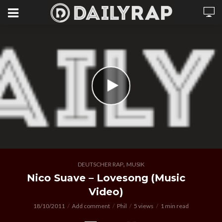
,
DEUTSCHER RAP
MUSIK
Nico Suave – Lovesong (Music
Video)
18/10/2011
Add comment
Phil
5 views
1 min read