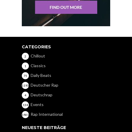
CATEGORIES
Chillout
2
Classics
1
Daily Beats
75
Deutscher Rap
1193
Deutschrap
4
Events
134
Rap International
1461
NEUESTE BEITRÄGE