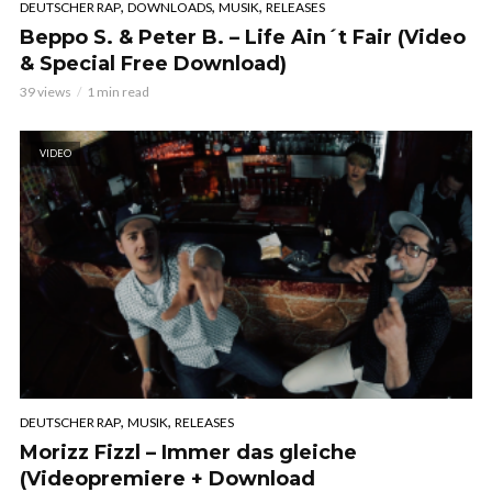
,
,
,
DEUTSCHER RAP
DOWNLOADS
MUSIK
RELEASES
Beppo S. & Peter B. – Life Ain´t Fair (Video
& Special Free Download)
39 views
1 min read
VIDEO
,
,
DEUTSCHER RAP
MUSIK
RELEASES
Morizz Fizzl – Immer das gleiche
(Videopremiere + Download