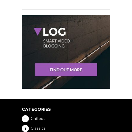
CATEGORIES
Chillout
2
Classics
1