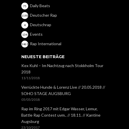
Daily Beats
75
Deutscher Rap
1193
Deutschrap
4
Events
134
Rap International
1461
NEUESTE BEITRÄGE
Kex Kuhl – Im Nachtzug nach Stokkholm Tour
2018
11/11/2018
Verrückte Hunde & Lorenz Live // 20.05.2018 //
SOHO STAGE AUGSBURG
05/05/2018
Rap im Ring 2017 mit Edgar Wasser, Lemur,
Battle Rap Contest uvm.. // 18.11. // Kantine
Augsburg
23/10/2017