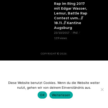
Rap im Ring 2017
mit Edgar Wasser,
Lemur, Battle Rap
Contest uvm.. //
18.11. // Kantine
Augsburg
23/10/2017
Phil
119 views
COPYRIGHT © 2026.
Diese Website benutzt Cookies. Wenn du die Website weiter
nutzt, gehen wir von deinem Einverständnis aus.
OK
Weiterlesen