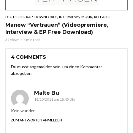
,
,
,
,
DEUTSCHER RAP
DOWNLOADS
INTERVIEWS
MUSIK
RELEASES
Manew “Vertrauen” (Videopremiere,
Interview & EP Free Download)
37 views
4 min read
4 COMMENTS
Du musst
angemeldet
sein, um einen Kommentar
abzugeben.
Malte Bu
18/10/2011 um 18:45 Uhr
Kein wunder
ZUM ANTWORTEN ANMELDEN