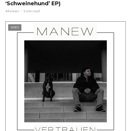
‘Schweinehund’ EP)
44 views
1 min read
VIDEO