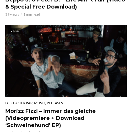
& Special Free Download)
39 views
1 min read
VIDEO
,
,
DEUTSCHER RAP
MUSIK
RELEASES
Morizz Fizzl – Immer das gleiche
(Videopremiere + Download
‘Schweinehund’ EP)