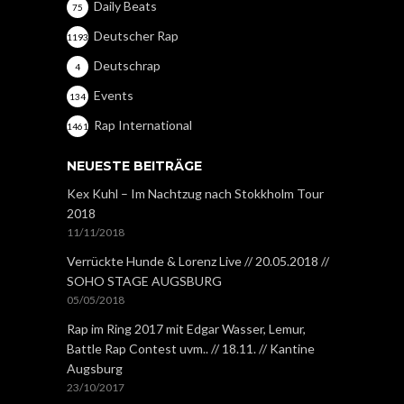
Daily Beats
75
Deutscher Rap
1193
Deutschrap
4
Events
134
Rap International
1461
NEUESTE BEITRÄGE
Kex Kuhl – Im Nachtzug nach Stokkholm Tour
2018
11/11/2018
Verrückte Hunde & Lorenz Live // 20.05.2018 //
SOHO STAGE AUGSBURG
05/05/2018
Rap im Ring 2017 mit Edgar Wasser, Lemur,
Battle Rap Contest uvm.. // 18.11. // Kantine
Augsburg
23/10/2017