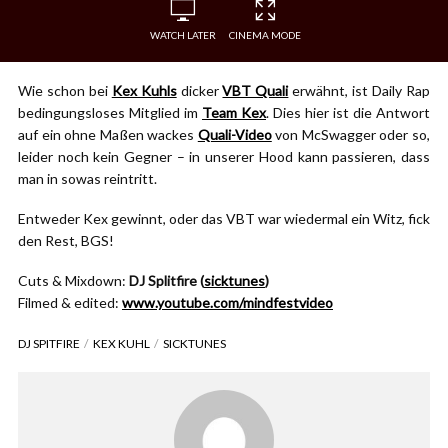
WATCH LATER
CINEMA MODE
Wie schon bei
Kex Kuhls
dicker
VBT Quali
erwähnt, ist Daily Rap
bedingungsloses Mitglied im
Team Kex
. Dies hier ist die Antwort
auf ein ohne Maßen wackes
Quali-Video
von McSwagger oder so,
leider noch kein Gegner – in unserer Hood kann passieren, dass
man in sowas reintritt.
Entweder Kex gewinnt, oder das VBT war wiedermal ein Witz, fick
den Rest, BGS!
Cuts & Mixdown:
DJ Splitfire (
sicktunes
)
Filmed & edited:
www.youtube.com/mindfestvideo
DJ SPITFIRE
KEX KUHL
SICKTUNES