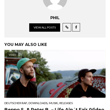
PHIL
VIEW ALL POSTS
YOU MAY ALSO LIKE
VIDEO
,
,
,
DEUTSCHER RAP
DOWNLOADS
MUSIK
RELEASES
Beppo S. & Peter B. – Life Ain´t Fair (Video