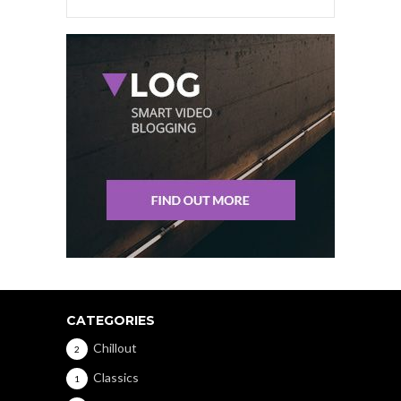
CATEGORIES
Chillout
2
Classics
1