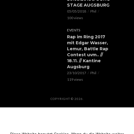
STAGE AUGSBURG
05/05/2018
Phil
100 views
EVENTS
Rap im Ring 2017
mit Edgar Wasser,
Lemur, Battle Rap
Contest uvm.. //
18.11. // Kantine
Augsburg
23/10/2017
Phil
119 views
COPYRIGHT © 2026.