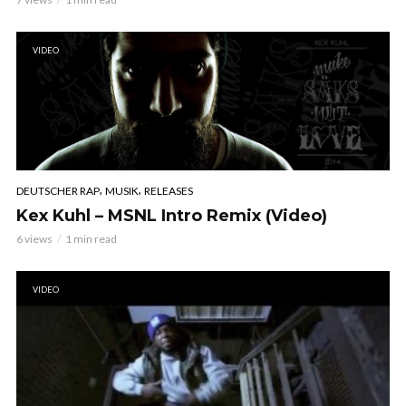
VIDEO
,
,
DEUTSCHER RAP
MUSIK
RELEASES
Kex Kuhl – MSNL Intro Remix (Video)
6 views
1 min read
VIDEO