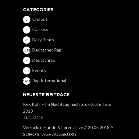
CATEGORIES
Chillout
2
Classics
1
Daily Beats
75
Deutscher Rap
1193
Deutschrap
4
Events
134
Rap International
1461
NEUESTE BEITRÄGE
Kex Kuhl – Im Nachtzug nach Stokkholm Tour
2018
11/11/2018
Verrückte Hunde & Lorenz Live // 20.05.2018 //
SOHO STAGE AUGSBURG