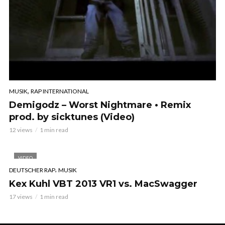
,
MUSIK
RAP INTERNATIONAL
Demigodz – Worst Nightmare • Remix
prod. by sicktunes (Video)
12 views
1 min read
VIDEO
,
DEUTSCHER RAP
MUSIK
Kex Kuhl VBT 2013 VR1 vs. MacSwagger
17 views
1 min read