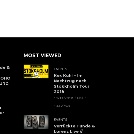
MOST VIEWED
de &
EVENTS
Kex Kuhl – Im
 SOHO
Nachtzug nach
BURG
Stokkholm Tour
2018
11/11/2018
Phil
133 views
h
ur
EVENTS
Verrückte Hunde &
Lorenz Live //