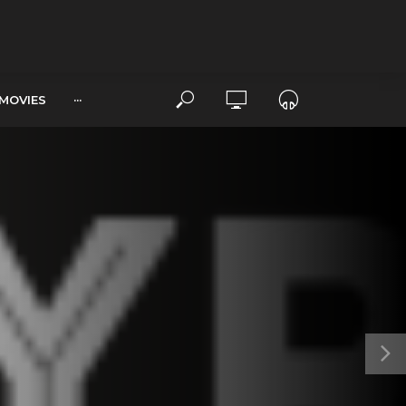
MOVIES
···