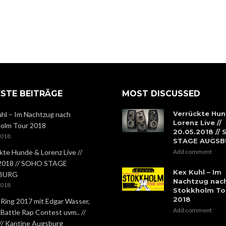
STE BEITRÄGE
MOST DISCUSSED
Verrückte Hun
hl – Im Nachtzug nach
Lorenz Live //
olm Tour 2018
20.05.2018 //
2018
STAGE AUGS
kte Hunde & Lorenz Live //
Add comment
.2018 // SOHO STAGE
Kex Kuhl – Im
BURG
Nachtzug nac
2018
Stokkholm To
2018
 Ring 2017 mit Edgar Wasser,
Add comment
 Battle Rap Contest uvm.. //
 // Kantine Augsburg