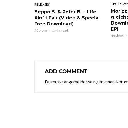
DEUTSCHE
RELEASES
Morizz
Beppo S. & Peter B. – Life
gleich
Ain´t Fair (Video & Special
Downl
Free Download)
EP)
40 views
1 min read
44 views
ADD COMMENT
Du musst
angemeldet
sein, um einen Kom