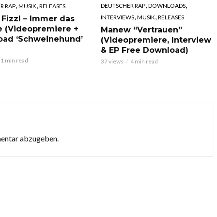
,
,
,
,
DEUTSCHER RAP
DOWNLOADS
R RAP
MUSIK
RELEASES
,
,
INTERVIEWS
MUSIK
RELEASES
 Fizzl – Immer das
e (Videopremiere +
Manew “Vertrauen”
oad ‘Schweinehund’
(Videopremiere, Interview
& EP Free Download)
1 min read
37 views
4 min read
mentar abzugeben.