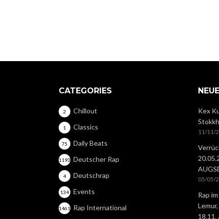
CATEGORIES
NEUE
Chillout
Kex Ku
2
Stokkh
Classics
1
11/11/
Daily Beats
75
Verrüc
20.05
Deutscher Rap
1193
AUGS
Deutschrap
4
05/05/
Events
134
Rap im
Lemur,
Rap International
1461
18.11.