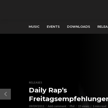
MUSIC
EVENTS
DOWNLOADS
RELEA
RELEASES
‎Daily Rap’s
Freitagsempfehlunge
09/09/2011
Add comment
Phil
15 views
1 min read