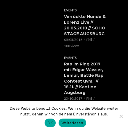
EVENTS
Verrückte Hunde &
Lorenz Live //
20.05.2018 // SOHO
STAGE AUGSBURG
05/05/2018
Phil
100 views
EVENTS
Rap im Ring 2017
mit Edgar Wasser,
Lemur, Battle Rap
Contest uvm.. //
18.11. // Kantine
Augsburg
23/10/2017
Phil
119 views
Diese Website benutzt Cookies. Wenn du die Website weiter
nutzt, gehen wir von deinem Einverständnis aus.
OK
Weiterlesen
COPYRIGHT © 2026.