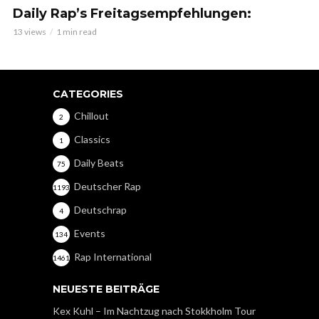
‎Daily Rap’s Freitagsempfehlungen:
13 views
1 min read
CATEGORIES
Chillout
2
Classics
1
Daily Beats
75
Deutscher Rap
1193
Deutschrap
4
Events
134
Rap International
1461
NEUESTE BEITRÄGE
Kex Kuhl – Im Nachtzug nach Stokkholm Tour