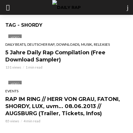
TAG - SHORDY
VIDEO
,
,
,
,
DAILY BEATS
DEUTSCHER RAP
DOWNLOADS
MUSIK
RELEASES
5 Jahre Daily Rap Compilation (Free
Download Sampler)
131 views
1 min read
VIDEO
EVENTS
RAP IM RING // HERR VON GRAU, FATONI,
SHORDY, LUX, uvm… 08.06.2013 //
AUGSBURG (Trailer, Tickets, Infos)
85 views
4 min read