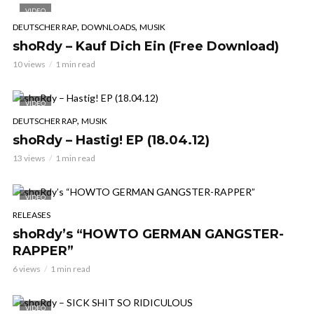
VIDEO
,
,
DEUTSCHER RAP
DOWNLOADS
MUSIK
shoRdy – Kauf Dich Ein (Free Download)
10 views
1 min read
VIDEO
,
DEUTSCHER RAP
MUSIK
shoRdy – Hastig! EP (18.04.12)
13 views
1 min read
VIDEO
RELEASES
shoRdy’s “HOWTO GERMAN GANGSTER-
RAPPER”
6 views
1 min read
VIDEO