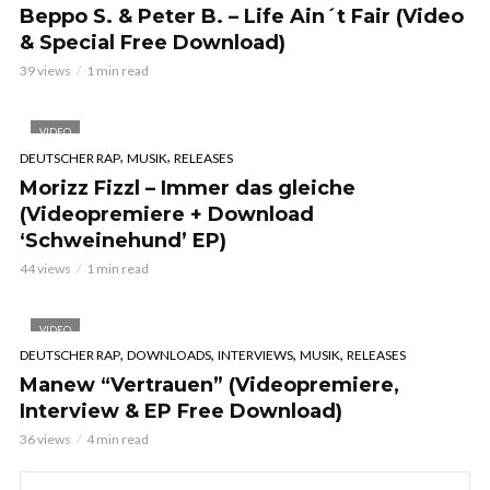
Beppo S. & Peter B. – Life Ain´t Fair (Video
& Special Free Download)
39 views
1 min read
VIDEO
,
,
DEUTSCHER RAP
MUSIK
RELEASES
Morizz Fizzl – Immer das gleiche
(Videopremiere + Download
‘Schweinehund’ EP)
44 views
1 min read
VIDEO
,
,
,
,
DEUTSCHER RAP
DOWNLOADS
INTERVIEWS
MUSIK
RELEASES
Manew “Vertrauen” (Videopremiere,
Interview & EP Free Download)
36 views
4 min read