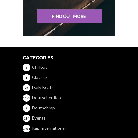
CATEGORIES
Chillout
2
Classics
1
Daily Beats
75
Deutscher Rap
1193
Deutschrap
4
Events
134
Rap International
1461