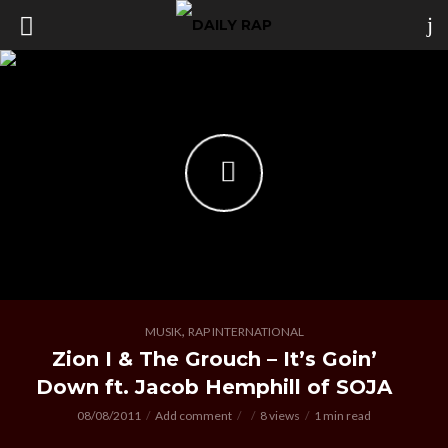
,
MUSIK
RAP INTERNATIONAL
Zion I & The Grouch – It’s Goin’
Down ft. Jacob Hemphill of SOJA
08/08/2011
Add comment
8 views
1 min read