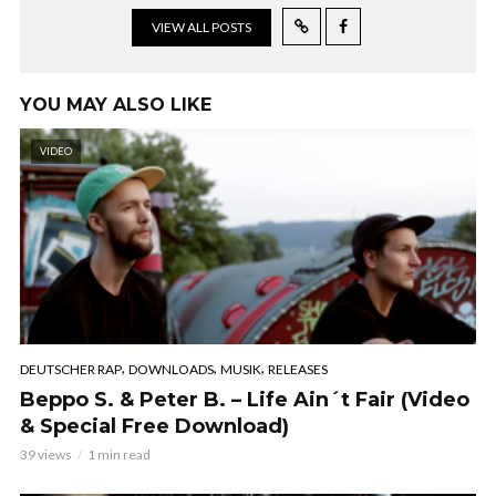
VIEW ALL POSTS
YOU MAY ALSO LIKE
VIDEO
,
,
,
DEUTSCHER RAP
DOWNLOADS
MUSIK
RELEASES
Beppo S. & Peter B. – Life Ain´t Fair (Video
& Special Free Download)
39 views
1 min read