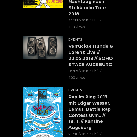
Nachtzug nach
Stokkholm Tour
2018
11/11/2018
Phil
133 views
EVENTS
Verrückte Hunde &
Lorenz Live //
20.05.2018 // SOHO
STAGE AUGSBURG
05/05/2018
Phil
100 views
EVENTS
Rap im Ring 2017
mit Edgar Wasser,
Lemur, Battle Rap
Contest uvm.. //
18.11. // Kantine
Augsburg
23/10/2017
Phil