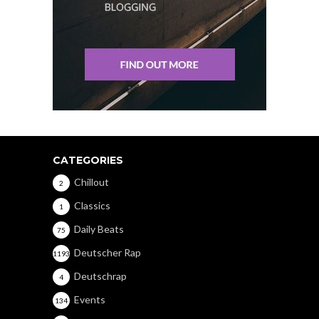
CATEGORIES
Chillout
2
Classics
1
Daily Beats
75
Deutscher Rap
1193
Deutschrap
4
Events
134