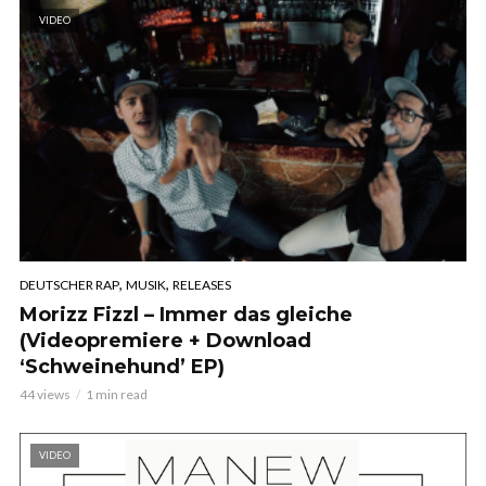
VIDEO
,
,
DEUTSCHER RAP
MUSIK
RELEASES
Morizz Fizzl – Immer das gleiche
(Videopremiere + Download
‘Schweinehund’ EP)
44 views
1 min read
VIDEO