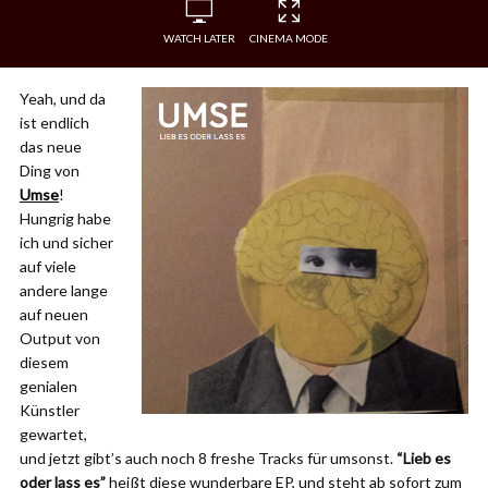
WATCH LATER
CINEMA MODE
Yeah, und da
ist endlich
das neue
Ding von
Umse
!
Hungrig habe
ich und sicher
auf viele
andere lange
auf neuen
Output von
diesem
genialen
Künstler
gewartet,
und jetzt gibt’s auch noch 8 freshe Tracks für umsonst.
“Lieb es
oder lass es”
heißt diese wunderbare EP, und steht ab sofort zum