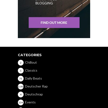
CATEGORIES
Chillout
2
Classics
1
Daily Beats
75
Deutscher Rap
1193
Deutschrap
4
Events
134