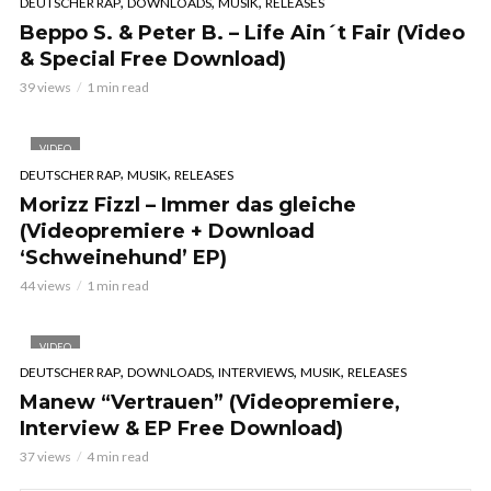
,
,
,
DEUTSCHER RAP
DOWNLOADS
MUSIK
RELEASES
Beppo S. & Peter B. – Life Ain´t Fair (Video
& Special Free Download)
39 views
1 min read
VIDEO
,
,
DEUTSCHER RAP
MUSIK
RELEASES
Morizz Fizzl – Immer das gleiche
(Videopremiere + Download
‘Schweinehund’ EP)
44 views
1 min read
VIDEO
,
,
,
,
DEUTSCHER RAP
DOWNLOADS
INTERVIEWS
MUSIK
RELEASES
Manew “Vertrauen” (Videopremiere,
Interview & EP Free Download)
37 views
4 min read