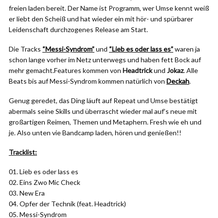
freien laden bereit. Der Name ist Programm, wer Umse kennt weiß
er liebt den Scheiß und hat wieder ein mit hör- und spürbarer
Leidenschaft durchzogenes Release am Start.
Die Tracks
“Messi-Syndrom”
und
“Lieb es oder lass es”
waren ja
schon lange vorher im Netz unterwegs und haben fett Bock auf
mehr gemacht.Features kommen von
Headtrick
und
Jokaz
. Alle
Beats bis auf Messi-Syndrom kommen natürlich von
Deckah
.
Genug geredet, das Ding läuft auf Repeat und Umse bestätigt
abermals seine Skills und überrascht wieder mal auf’s neue mit
großartigen Reimen, Themen und Metaphern. Fresh wie eh und
je. Also unten vie Bandcamp laden, hören und genießen!!
Tracklist:
01. Lieb es oder lass es
02. Eins Zwo Mic Check
03. New Era
04. Opfer der Technik (feat. Headtrick)
05. Messi-Syndrom