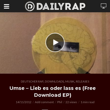
,
,
,
DEUTSCHER RAP
DOWNLOADS
MUSIK
RELEASES
Umse – Lieb es oder lass es (Free
Download EP)
14/11/2012
Add comment
Phil
22 views
1 min read