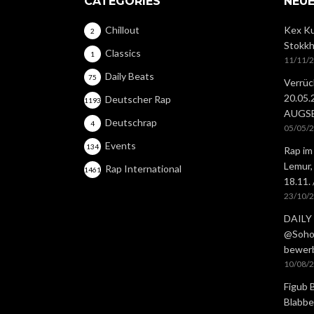
CATEGORIES
NEUE
Chillout
Kex Ku
2
Stokkh
Classics
1
11/11/
Daily Beats
75
Verrüc
20.05
Deutscher Rap
1193
AUGS
Deutschrap
4
05/05/
Events
134
Rap im
Lemur,
Rap International
1461
18.11.
23/10/
DAILY 
@Soho 
bewer
10/08/
Figub 
Blabbe