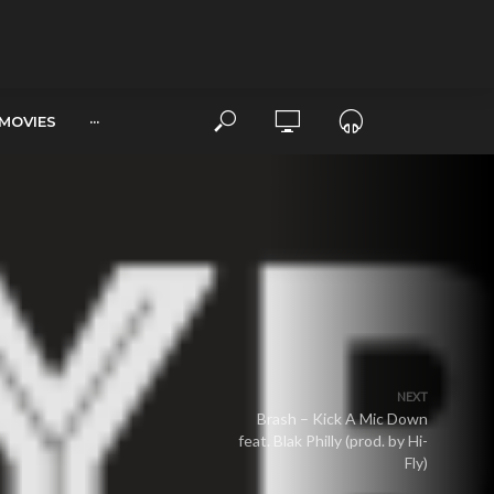
MOVIES
···
NEXT
Brash – Kick A Mic Down
feat. Blak Philly (prod. by Hi-
Fly)