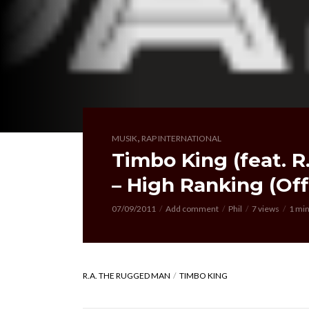
,
MUSIK
RAP INTERNATIONAL
Timbo King (feat. 
– High Ranking (Off
07/09/2011
Add comment
Phil
7 views
1 min
R.A. THE RUGGED MAN
TIMBO KING