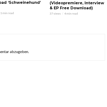
oad ‘Schweinehund’
(Videopremiere, Interview
& EP Free Download)
1 min read
37 views
4 min read
mentar abzugeben.