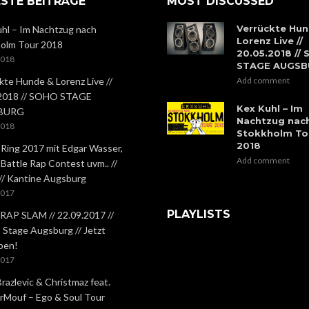
STE BEITRÄGE
MOST DISCUSSED
Verrückte Hun
hl – Im Nachtzug nach
Lorenz Live //
olm Tour 2018
20.05.2018 //
2018
STAGE AUGS
kte Hunde & Lorenz Live //
Add comment
.2018 // SOHO STAGE
Kex Kuhl – Im
BURG
Nachtzug nac
2018
Stokkholm To
2018
 Ring 2017 mit Edgar Wasser,
Add comment
 Battle Rap Contest uvm.. //
 // Kantine Augsburg
2017
PLAYLISTS
RAP SLAM // 22.09.2017 //
Stage Augsburg // Jetzt
ben!
2017
Brazlevic & Christmaz feat.
rMouf – Ego & Soul Tour