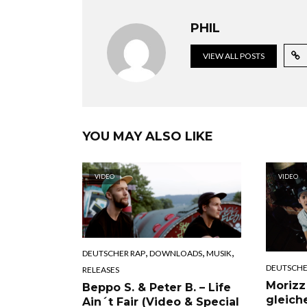
PHIL
VIEW ALL POSTS
YOU MAY ALSO LIKE
VIDEO
VIDEO
,
,
,
DEUTSCHER RAP
DOWNLOADS
MUSIK
DEUTSCHE
RELEASES
Morizz
Beppo S. & Peter B. – Life
gleich
Ain´t Fair (Video & Special