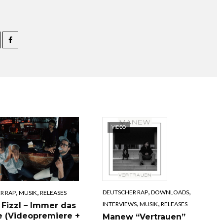
VIDEO
,
,
,
,
DEUTSCHER RAP
DOWNLOADS
R RAP
MUSIK
RELEASES
,
,
INTERVIEWS
MUSIK
RELEASES
 Fizzl – Immer das
e (Videopremiere +
Manew “Vertrauen”