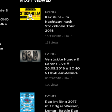
MOST VIEWED
de &
EVENTS
Kex Kuhl – Im
 SOHO
Nachtzug nach
BURG
Stokkholm Tour
2018
11/11/2018
Phil
133 views
h
ur
EVENTS
Verrückte Hunde &
Lorenz Live //
20.05.2018 // SOHO
STAGE AUGSBURG
05/05/2018
Phil
100 views
EVENTS
Rap im Ring 2017
mit Edgar Wasser,
Lemur, Battle Rap