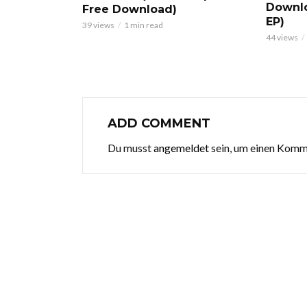
Downl
Free Download)
EP)
39 views
1 min read
44 views
ADD COMMENT
Du musst
angemeldet
sein, um einen Kom