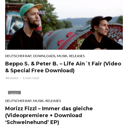
,
,
,
DEUTSCHER RAP
DOWNLOADS
MUSIK
RELEASES
Beppo S. & Peter B. – Life Ain´t Fair (Video
& Special Free Download)
40 views
1 min read
VIDEO
,
,
DEUTSCHER RAP
MUSIK
RELEASES
Morizz Fizzl – Immer das gleiche
(Videopremiere + Download
‘Schweinehund’ EP)