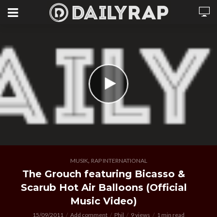
,
MUSIK
RAP INTERNATIONAL
The Grouch featuring Bicasso &
Scarub Hot Air Balloons (Official
Music Video)
15/09/2011
Add comment
Phil
9 views
1 min read