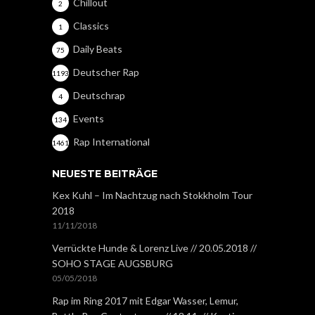
Chillout
2
Classics
1
Daily Beats
75
Deutscher Rap
1193
Deutschrap
4
Events
134
Rap International
1461
NEUESTE BEITRÄGE
Kex Kuhl – Im Nachtzug nach Stokkholm Tour
2018
11/11/2018
Verrückte Hunde & Lorenz Live // 20.05.2018 //
SOHO STAGE AUGSBURG
05/05/2018
Rap im Ring 2017 mit Edgar Wasser, Lemur,