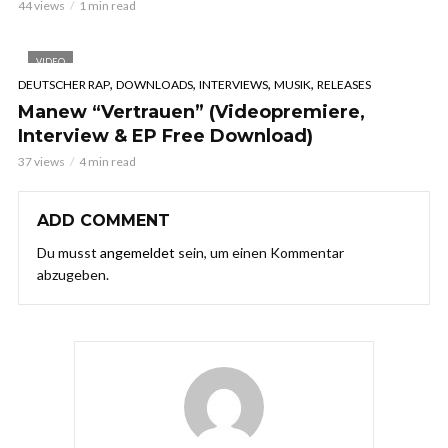
44 views
1 min read
VIDEO
,
,
,
,
DEUTSCHER RAP
DOWNLOADS
INTERVIEWS
MUSIK
RELEASES
Manew “Vertrauen” (Videopremiere,
Interview & EP Free Download)
37 views
4 min read
ADD COMMENT
Du musst
angemeldet
sein, um einen Kommentar
abzugeben.