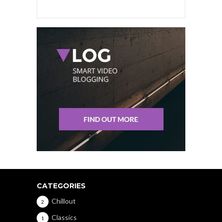
CATEGORIES
Chillout
2
Classics
1