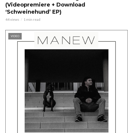
(Videopremiere + Download
‘Schweinehund’ EP)
44 views
1 min read
VIDEO