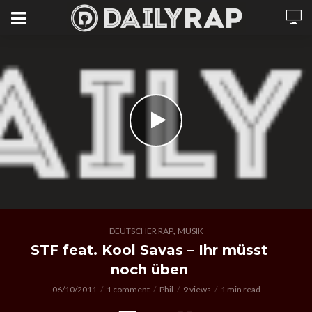
,
DEUTSCHER RAP
MUSIK
STF feat. Kool Savas – Ihr müsst
noch üben
06/10/2011
1 comment
Phil
9 views
1 min read