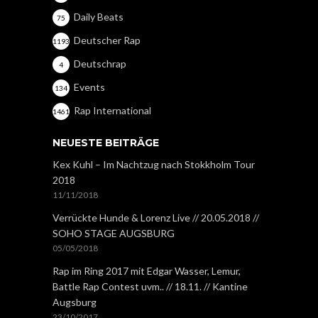
Daily Beats
75
Deutscher Rap
1193
Deutschrap
4
Events
134
Rap International
1461
NEUESTE BEITRÄGE
Kex Kuhl – Im Nachtzug nach Stokkholm Tour
2018
11/11/2018
Verrückte Hunde & Lorenz Live // 20.05.2018 //
SOHO STAGE AUGSBURG
05/05/2018
Rap im Ring 2017 mit Edgar Wasser, Lemur,
Battle Rap Contest uvm.. // 18.11. // Kantine
Augsburg
23/10/2017