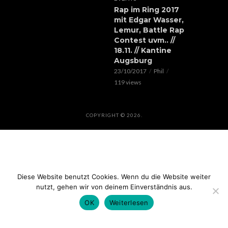
Rap im Ring 2017
mit Edgar Wasser,
Lemur, Battle Rap
Contest uvm.. //
18.11. // Kantine
Augsburg
23/10/2017
Phil
119 views
COPYRIGHT © 2026.
Diese Website benutzt Cookies. Wenn du die Website weiter
nutzt, gehen wir von deinem Einverständnis aus.
OK
Weiterlesen