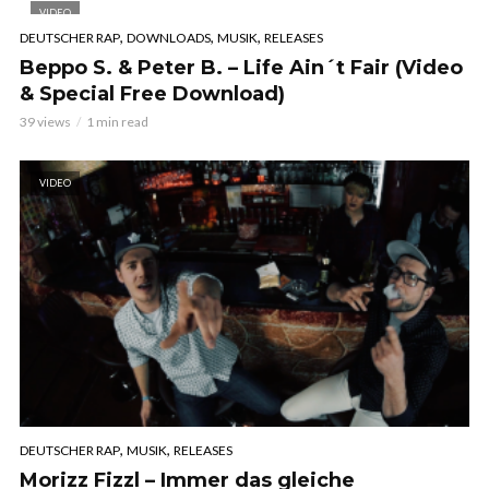
VIDEO
,
,
,
DEUTSCHER RAP
DOWNLOADS
MUSIK
RELEASES
Beppo S. & Peter B. – Life Ain´t Fair (Video
& Special Free Download)
39 views
1 min read
VIDEO
,
,
DEUTSCHER RAP
MUSIK
RELEASES
Morizz Fizzl – Immer das gleiche