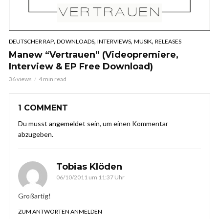
,
,
,
,
DEUTSCHER RAP
DOWNLOADS
INTERVIEWS
MUSIK
RELEASES
Manew “Vertrauen” (Videopremiere,
Interview & EP Free Download)
36 views
4 min read
1 COMMENT
Du musst
angemeldet
sein, um einen Kommentar
abzugeben.
Tobias Klöden
06/10/2011 um 11:37 Uhr
Großartig!
ZUM ANTWORTEN ANMELDEN