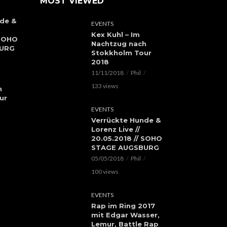
MOST VIEWED
de &
EVENTS
Kex Kuhl – Im
 SOHO
Nachtzug nach
BURG
Stokkholm Tour
2018
11/11/2018
Phil
133 views
h
ur
EVENTS
Verrückte Hunde &
Lorenz Live //
20.05.2018 // SOHO
STAGE AUGSBURG
05/05/2018
Phil
100 views
EVENTS
Rap im Ring 2017
mit Edgar Wasser,
Lemur, Battle Rap