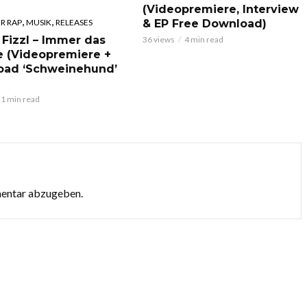
(Videopremiere, Interview
,
,
& EP Free Download)
R RAP
MUSIK
RELEASES
 Fizzl – Immer das
36 views
4 min read
e (Videopremiere +
oad ‘Schweinehund’
1 min read
mentar abzugeben.