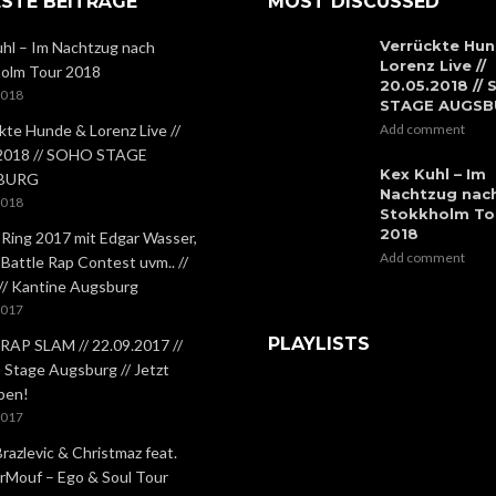
STE BEITRÄGE
MOST DISCUSSED
Verrückte Hun
hl – Im Nachtzug nach
Lorenz Live //
olm Tour 2018
20.05.2018 //
2018
STAGE AUGS
kte Hunde & Lorenz Live //
Add comment
.2018 // SOHO STAGE
Kex Kuhl – Im
BURG
Nachtzug nac
2018
Stokkholm To
2018
 Ring 2017 mit Edgar Wasser,
Add comment
 Battle Rap Contest uvm.. //
 // Kantine Augsburg
2017
PLAYLISTS
RAP SLAM // 22.09.2017 //
Stage Augsburg // Jetzt
ben!
2017
Brazlevic & Christmaz feat.
rMouf – Ego & Soul Tour