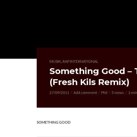
,
MUSIK
RAP INTERNATIONAL
Something Good – T
(Fresh Kils Remix)
27/09/2011
Add comment
Phil
5 views
1 min
SOMETHING GOOD