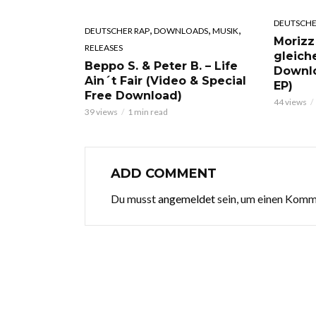
DEUTSCHE
,
,
,
DEUTSCHER RAP
DOWNLOADS
MUSIK
Morizz
RELEASES
gleich
Beppo S. & Peter B. – Life
Downl
Ain´t Fair (Video & Special
EP)
Free Download)
44 views
39 views
1 min read
ADD COMMENT
Du musst
angemeldet
sein, um einen Kom