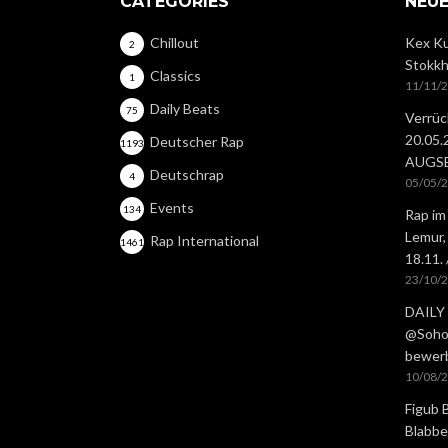
CATEGORIES
NEUE
Chillout
Kex Ku
2
Stokkh
Classics
1
11/11/
Daily Beats
75
Verrüc
20.05
Deutscher Rap
1193
AUGS
Deutschrap
4
05/05/
Events
134
Rap im
Lemur,
Rap International
1461
18.11.
23/10/
DAILY 
@Soho 
bewer
10/08/
Figub 
Blabbe