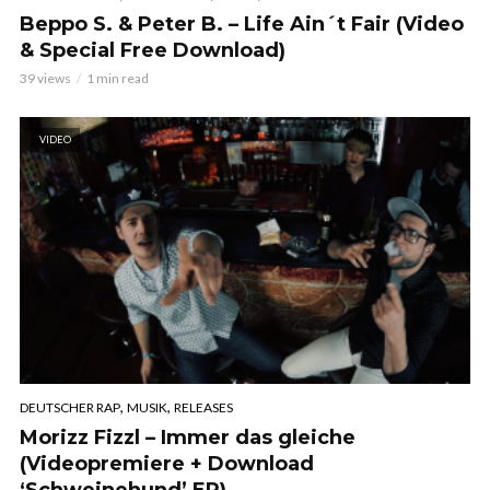
Beppo S. & Peter B. – Life Ain´t Fair (Video
& Special Free Download)
39 views
1 min read
VIDEO
,
,
DEUTSCHER RAP
MUSIK
RELEASES
Morizz Fizzl – Immer das gleiche
(Videopremiere + Download
‘Schweinehund’ EP)