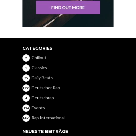
CATEGORIES
Chillout
2
Classics
1
Daily Beats
75
Deutscher Rap
1193
Deutschrap
4
Events
134
Rap International
1461
NEUESTE BEITRÄGE