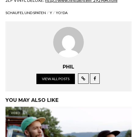
2LP VINYL DELUXE:
http://www.hhv.de/item_292964.html
SCHAUFEL UND SPATEN
Y
YO!DA
PHIL
VIEW ALL POSTS
YOU MAY ALSO LIKE
VIDEO