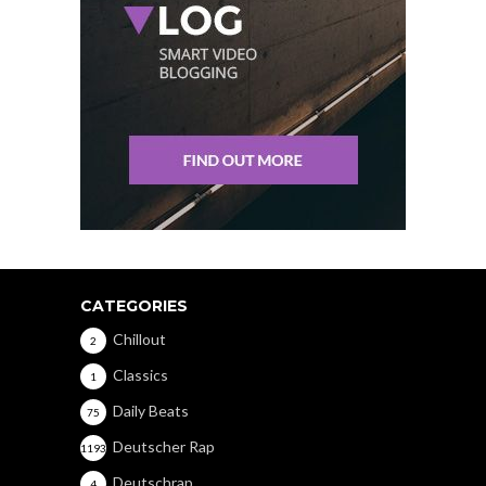
CATEGORIES
Chillout
2
Classics
1
Daily Beats
75
Deutscher Rap
1193
Deutschrap
4