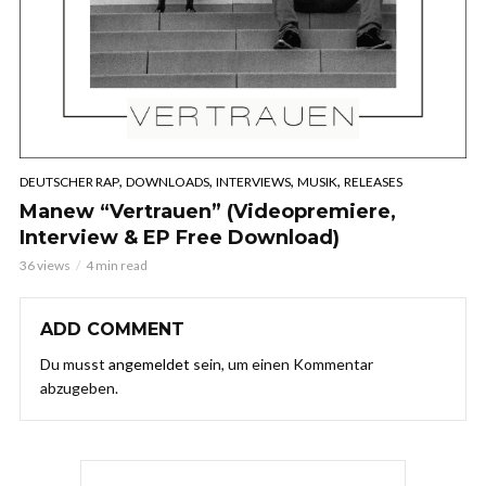
,
,
,
,
DEUTSCHER RAP
DOWNLOADS
INTERVIEWS
MUSIK
RELEASES
Manew “Vertrauen” (Videopremiere,
Interview & EP Free Download)
36 views
4 min read
ADD COMMENT
Du musst
angemeldet
sein, um einen Kommentar
abzugeben.