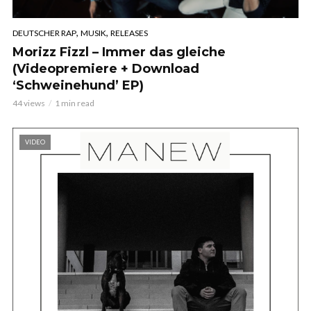
,
,
DEUTSCHER RAP
MUSIK
RELEASES
Morizz Fizzl – Immer das gleiche
(Videopremiere + Download
‘Schweinehund’ EP)
44 views
1 min read
VIDEO