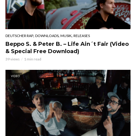
,
,
,
DEUTSCHER RAP
DOWNLOADS
MUSIK
RELEASES
Beppo S. & Peter B. – Life Ain´t Fair (Video
& Special Free Download)
39 views
1 min read
VIDEO