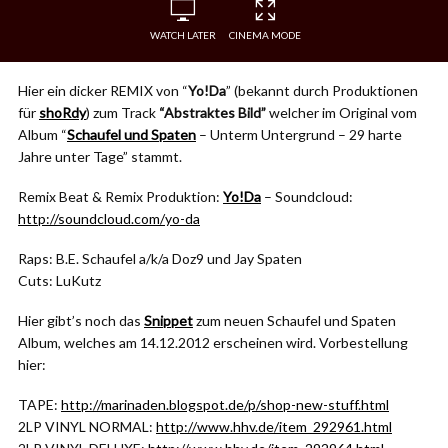
WATCH LATER
CINEMA MODE
Hier ein dicker REMIX von “
Yo!Da
” (bekannt durch Produktionen
für
shoRdy
) zum Track
“Abstraktes Bild”
welcher im Original vom
Album “
Schaufel und Spaten
– Unterm Untergrund – 29 harte
Jahre unter Tage” stammt.
Remix Beat & Remix Produktion:
Yo!Da
– Soundcloud:
http://soundcloud.com/yo-da
Raps: B.E. Schaufel a/k/a Doz9 und Jay Spaten
Cuts: LuKutz
Hier gibt’s noch das
Snippet
zum neuen Schaufel und Spaten
Album, welches am 14.12.2012 erscheinen wird. Vorbestellung
hier:
TAPE:
http://marinaden.blogspot.de/p/shop-new-stuff.html
2LP VINYL NORMAL:
http://www.hhv.de/item_292961.html