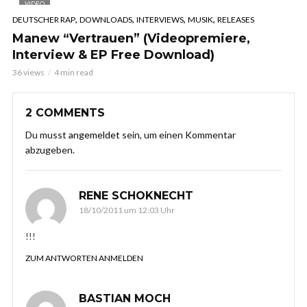
VIDEO
,
,
,
,
DEUTSCHER RAP
DOWNLOADS
INTERVIEWS
MUSIK
RELEASES
Manew “Vertrauen” (Videopremiere,
Interview & EP Free Download)
36 views
4 min read
2 COMMENTS
Du musst
angemeldet
sein, um einen Kommentar
abzugeben.
RENE SCHOKNECHT
18/10/2011 um 12:03 Uhr
!!!
ZUM ANTWORTEN ANMELDEN
BASTIAN MOCH