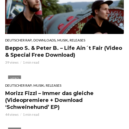
,
,
,
DEUTSCHER RAP
DOWNLOADS
MUSIK
RELEASES
Beppo S. & Peter B. – Life Ain´t Fair (Video
& Special Free Download)
39 views
1 min read
VIDEO
,
,
DEUTSCHER RAP
MUSIK
RELEASES
Morizz Fizzl – Immer das gleiche
(Videopremiere + Download
‘Schweinehund’ EP)
44 views
1 min read