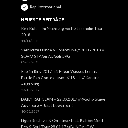
Rap International
1461
NEUESTE BEITRÄGE
Kex Kuhl – Im Nachtzug nach Stokkholm Tour
2018
11/11/2018
Verrückte Hunde & Lorenz Live // 20.05.2018 //
SOHO STAGE AUGSBURG
05/05/2018
Rap im Ring 2017 mit Edgar Wasser, Lemur,
Battle Rap Contest uvm.. // 18.11. // Kantine
Augsburg
23/10/2017
DAILY RAP SLAM // 22.09.2017 // @Soho Stage
Augsburg // Jetzt bewerben!
10/08/2017
Figub Brazlevic & Christmaz feat. BlabberMouf –
Ego & Soul Tour 28.04.17 @BUNGALOW