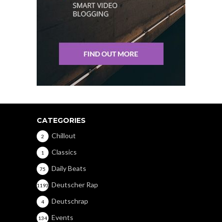
CATEGORIES
Chillout
2
Classics
1
Daily Beats
75
Deutscher Rap
1193
Deutschrap
4
Events
134