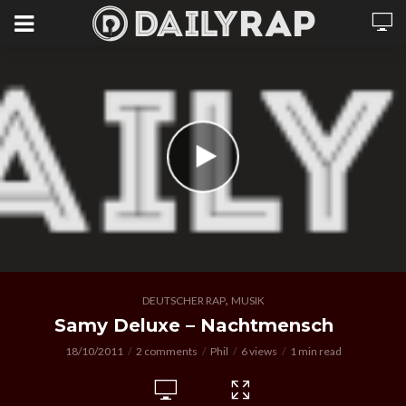
,
DEUTSCHER RAP
MUSIK
Samy Deluxe – Nachtmensch
18/10/2011
2 comments
Phil
6 views
1 min read