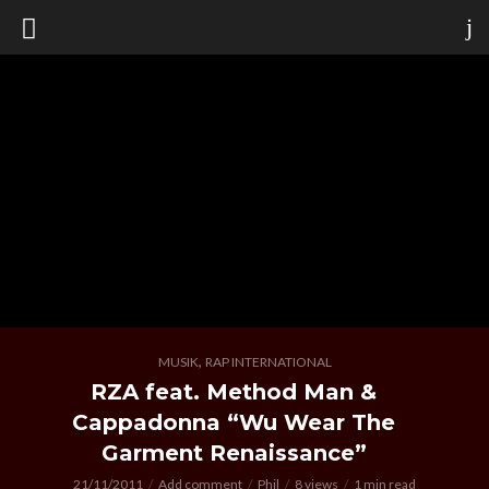
,
MUSIK
RAP INTERNATIONAL
RZA feat. Method Man &
Cappadonna “Wu Wear The
Garment Renaissance”
21/11/2011
Add comment
Phil
8 views
1 min read