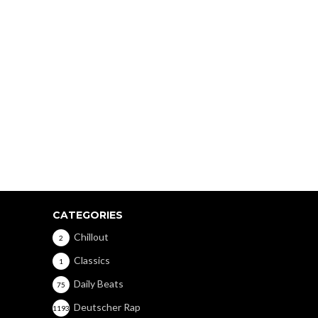
CATEGORIES
Chillout
2
Classics
1
Daily Beats
75
Deutscher Rap
1193