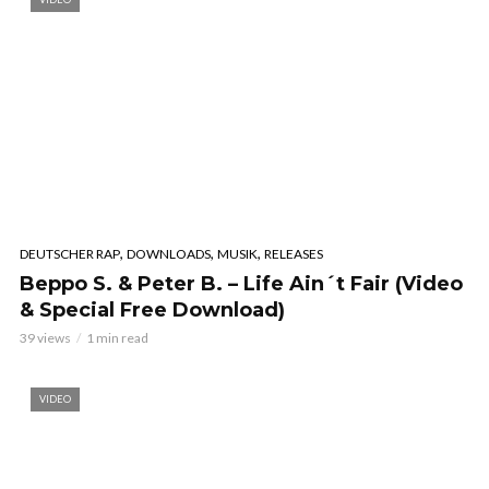
,
,
,
DEUTSCHER RAP
DOWNLOADS
MUSIK
RELEASES
Beppo S. & Peter B. – Life Ain´t Fair (Video
& Special Free Download)
39 views
1 min read
VIDEO