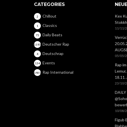
CATEGORIES
NEUE
Chillout
Kex Ku
2
Stokkh
Classics
1
11/11/
Daily Beats
75
Verrüc
20.05
Deutscher Rap
1193
AUGS
Deutschrap
4
05/05/
Events
134
Rap im
Lemur,
Rap International
1461
18.11.
23/10/
DAILY 
@Soho 
bewer
10/08/
Figub 
Blabbe