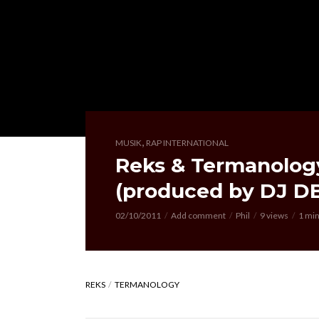
,
MUSIK
RAP INTERNATIONAL
Reks & Termanology
(produced by DJ DB
02/10/2011
Add comment
Phil
9 views
1 min
REKS
TERMANOLOGY