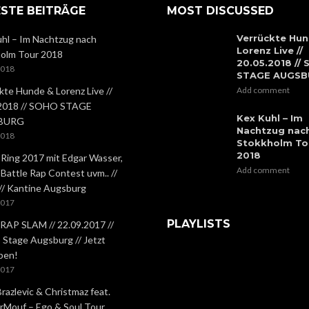
STE BEITRÄGE
MOST DISCUSSED
Verrückte Hun
hl – Im Nachtzug nach
Lorenz Live //
olm Tour 2018
20.05.2018 //
2018
STAGE AUGS
kte Hunde & Lorenz Live //
Add comment
.2018 // SOHO STAGE
Kex Kuhl – Im
BURG
Nachtzug nac
2018
Stokkholm To
2018
 Ring 2017 mit Edgar Wasser,
Add comment
 Battle Rap Contest uvm.. //
 // Kantine Augsburg
2017
PLAYLISTS
RAP SLAM // 22.09.2017 //
Stage Augsburg // Jetzt
ben!
2017
Brazlevic & Christmaz feat.
rMouf – Ego & Soul Tour