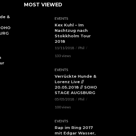
MOST VIEWED
de &
EVENTS
Kex Kuhl – Im
 SOHO
Nachtzug nach
BURG
Stokkholm Tour
2018
11/11/2018
Phil
133 views
h
ur
EVENTS
Verrückte Hunde &
Lorenz Live //
20.05.2018 // SOHO
STAGE AUGSBURG
05/05/2018
Phil
100 views
EVENTS
Rap im Ring 2017
mit Edgar Wasser,