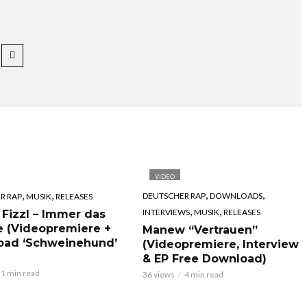
VIDEO
,
,
,
,
DEUTSCHER RAP
DOWNLOADS
R RAP
MUSIK
RELEASES
,
,
INTERVIEWS
MUSIK
RELEASES
 Fizzl – Immer das
e (Videopremiere +
Manew “Vertrauen”
oad ‘Schweinehund’
(Videopremiere, Interview
& EP Free Download)
1 min read
36 views
4 min read