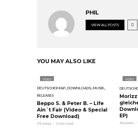
PHIL
VIEW ALL POSTS
YOU MAY ALSO LIKE
VIDEO
VIDEO
,
,
,
DEUTSCHER RAP
DOWNLOADS
MUSIK
DEUTSCHE
RELEASES
Morizz
gleich
Beppo S. & Peter B. – Life
Downl
Ain´t Fair (Video & Special
EP)
Free Download)
44 views
39 views
1 min read