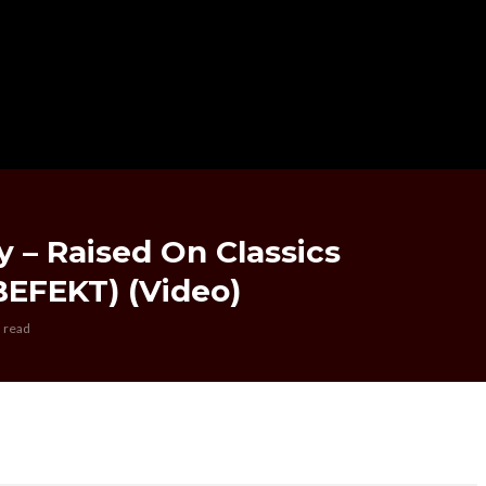
 – Raised On Classics
EFEKT) (Video)
 read