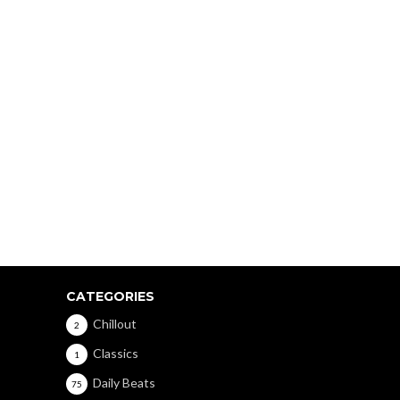
CATEGORIES
Chillout
2
Classics
1
Daily Beats
75