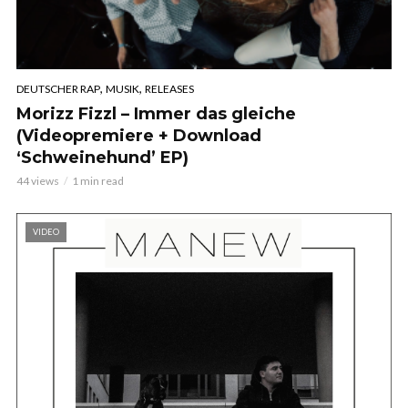
,
,
DEUTSCHER RAP
MUSIK
RELEASES
Morizz Fizzl – Immer das gleiche
(Videopremiere + Download
‘Schweinehund’ EP)
44 views
1 min read
VIDEO