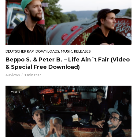
,
,
,
DEUTSCHER RAP
DOWNLOADS
MUSIK
RELEASES
Beppo S. & Peter B. – Life Ain´t Fair (Video
& Special Free Download)
40 views
1 min read
VIDEO