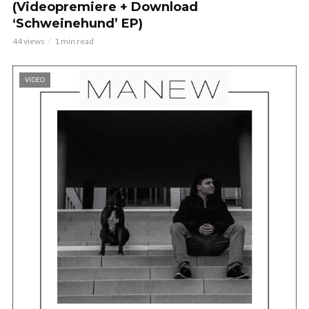
(Videopremiere + Download
‘Schweinehund’ EP)
44 views
1 min read
VIDEO