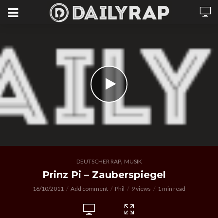
,
DEUTSCHER RAP
MUSIK
Prinz Pi – Zauberspiegel
16/10/2011
Add comment
Phil
9 views
1 min read