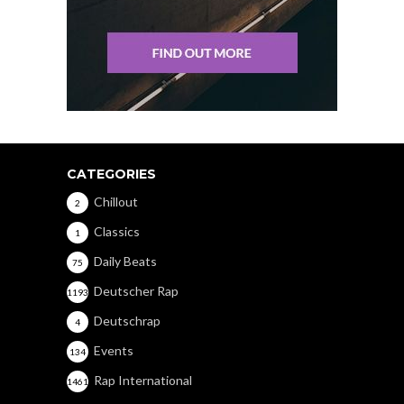
CATEGORIES
Chillout
2
Classics
1
Daily Beats
75
Deutscher Rap
1193
Deutschrap
4
Events
134
Rap International
1461