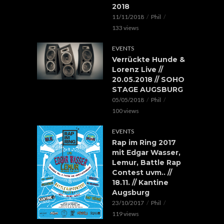
2018
11/11/2018
Phil
133 views
EVENTS
Verrückte Hunde &
Lorenz Live //
20.05.2018 // SOHO
STAGE AUGSBURG
05/05/2018
Phil
100 views
EVENTS
Rap im Ring 2017
mit Edgar Wasser,
Lemur, Battle Rap
Contest uvm.. //
18.11. // Kantine
Augsburg
23/10/2017
Phil
119 views