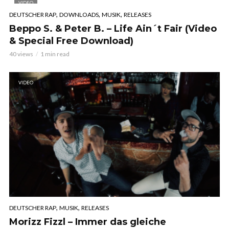
VIDEO
,
,
,
DEUTSCHER RAP
DOWNLOADS
MUSIK
RELEASES
Beppo S. & Peter B. – Life Ain´t Fair (Video
& Special Free Download)
40 views
1 min read
VIDEO
,
,
DEUTSCHER RAP
MUSIK
RELEASES
Morizz Fizzl – Immer das gleiche