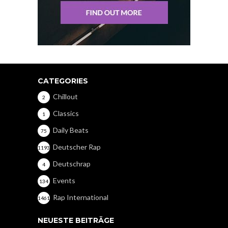
CATEGORIES
Chillout
2
Classics
1
Daily Beats
75
Deutscher Rap
1193
Deutschrap
4
Events
134
Rap International
1461
NEUESTE BEITRÄGE