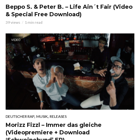
Beppo S. & Peter B. – Life Ain´t Fair (Video
& Special Free Download)
39 views
1 min read
VIDEO
,
,
DEUTSCHER RAP
MUSIK
RELEASES
Morizz Fizzl – Immer das gleiche
(Videopremiere + Download
‘Schweinehund’ EP)