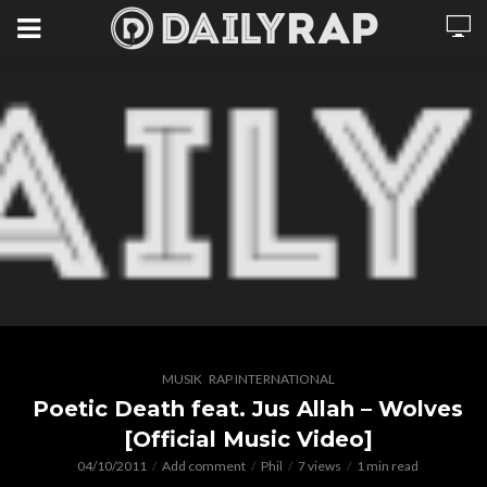
,
MUSIK
RAP INTERNATIONAL
Poetic Death feat. Jus Allah – Wolves
[Official Music Video]
04/10/2011
Add comment
Phil
7 views
1 min read