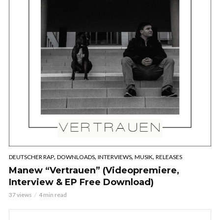
,
,
,
,
DEUTSCHER RAP
DOWNLOADS
INTERVIEWS
MUSIK
RELEASES
Manew “Vertrauen” (Videopremiere,
Interview & EP Free Download)
37 views
4 min read