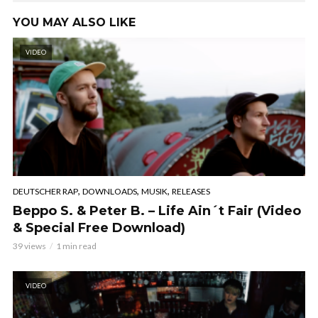
YOU MAY ALSO LIKE
VIDEO
,
,
,
DEUTSCHER RAP
DOWNLOADS
MUSIK
RELEASES
Beppo S. & Peter B. – Life Ain´t Fair (Video
& Special Free Download)
39 views
1 min read
VIDEO