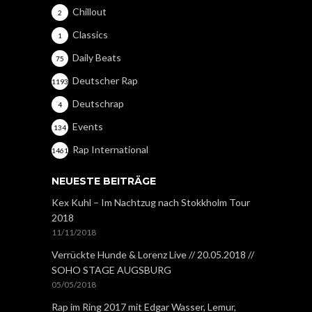
Chillout
2
Classics
1
Daily Beats
75
Deutscher Rap
1193
Deutschrap
4
Events
134
Rap International
1461
NEUESTE BEITRÄGE
Kex Kuhl – Im Nachtzug nach Stokkholm Tour
2018
11/11/2018
Verrückte Hunde & Lorenz Live // 20.05.2018 //
SOHO STAGE AUGSBURG
05/05/2018
Rap im Ring 2017 mit Edgar Wasser, Lemur,