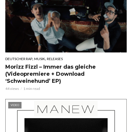
,
,
DEUTSCHER RAP
MUSIK
RELEASES
Morizz Fizzl – Immer das gleiche
(Videopremiere + Download
‘Schweinehund’ EP)
44 views
1 min read
VIDEO