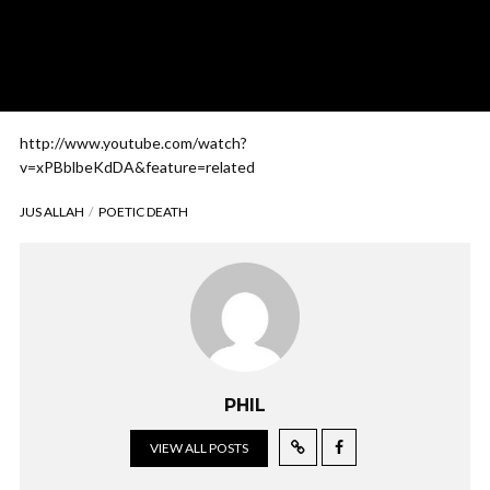
http://www.youtube.com/watch?
v=xPBblbeKdDA&feature=related
JUS ALLAH
POETIC DEATH
PHIL
VIEW ALL POSTS