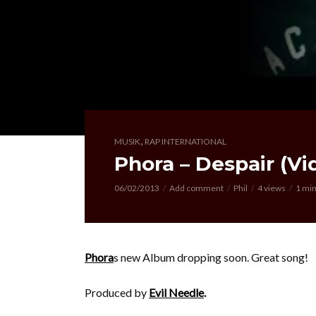
,
MUSIK
RAP INTERNATIONAL
Phora – Despair (Vi
06/02/2013
Add comment
Phil
4 views
1 min
Phora
s new Album dropping soon. Great song!
Produced by
Evil Needle
.