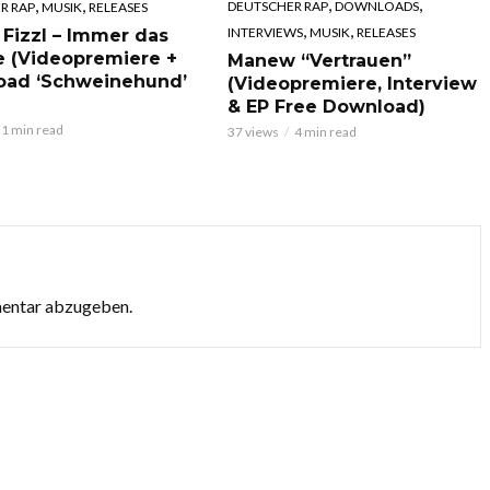
,
,
,
,
DEUTSCHER RAP
DOWNLOADS
R RAP
MUSIK
RELEASES
,
,
INTERVIEWS
MUSIK
RELEASES
 Fizzl – Immer das
e (Videopremiere +
Manew “Vertrauen”
oad ‘Schweinehund’
(Videopremiere, Interview
& EP Free Download)
1 min read
37 views
4 min read
mentar abzugeben.