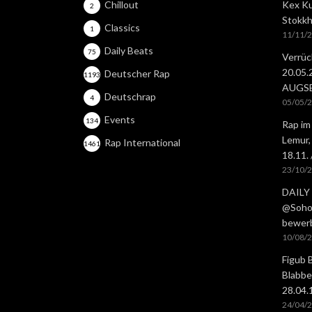
Chillout
Kex Ku
2
Stokkh
Classics
1
11/11/
Daily Beats
75
Verrüc
20.05
Deutscher Rap
1193
AUGS
Deutschrap
4
05/05/
Events
134
Rap im
Lemur,
Rap International
1461
18.11.
23/10/
DAILY 
@Soho 
bewer
10/08/
Figub 
Blabbe
28.04
24/04/