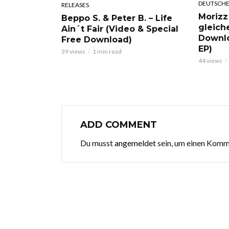
DEUTSCHE
RELEASES
Morizz
Beppo S. & Peter B. – Life
gleich
Ain´t Fair (Video & Special
Downl
Free Download)
EP)
39 views
1 min read
44 views
ADD COMMENT
Du musst
angemeldet
sein, um einen Kom