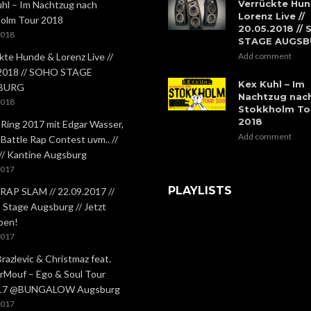
Verrückte Hun
hl – Im Nachtzug nach
Lorenz Live //
olm Tour 2018
20.05.2018 //
2018
STAGE AUGS
kte Hunde & Lorenz Live //
Add comment
.2018 // SOHO STAGE
Kex Kuhl – Im
BURG
Nachtzug nac
2018
Stokkholm To
2018
 Ring 2017 mit Edgar Wasser,
Add comment
 Battle Rap Contest uvm.. //
 // Kantine Augsburg
2017
PLAYLISTS
RAP SLAM // 22.09.2017 //
Stage Augsburg // Jetzt
ben!
2017
Brazlevic & Christmaz feat.
rMouf – Ego & Soul Tour
.17 @BUNGALOW Augsburg
2017