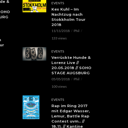
de &
EVENTS
Kex Kuhl – Im
 SOHO
Nachtzug nach
BURG
Stokkholm Tour
2018
11/11/2018
Phil
133 views
h
ur
EVENTS
Verrückte Hunde &
Lorenz Live //
20.05.2018 // SOHO
STAGE AUGSBURG
05/05/2018
Phil
100 views
EVENTS
Rap im Ring 2017
mit Edgar Wasser,
Lemur, Battle Rap
Contest uvm.. //
18.11. // Kantine