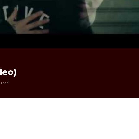
deo)
 read