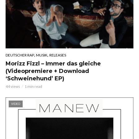
,
,
DEUTSCHER RAP
MUSIK
RELEASES
Morizz Fizzl – Immer das gleiche
(Videopremiere + Download
‘Schweinehund’ EP)
44 views
1 min read
VIDEO