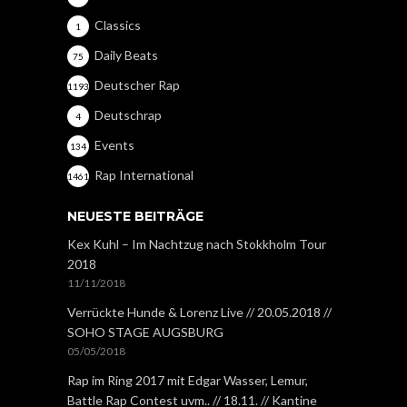
Classics
1
Daily Beats
75
Deutscher Rap
1193
Deutschrap
4
Events
134
Rap International
1461
NEUESTE BEITRÄGE
Kex Kuhl – Im Nachtzug nach Stokkholm Tour
2018
11/11/2018
Verrückte Hunde & Lorenz Live // 20.05.2018 //
SOHO STAGE AUGSBURG
05/05/2018
Rap im Ring 2017 mit Edgar Wasser, Lemur,
Battle Rap Contest uvm.. // 18.11. // Kantine