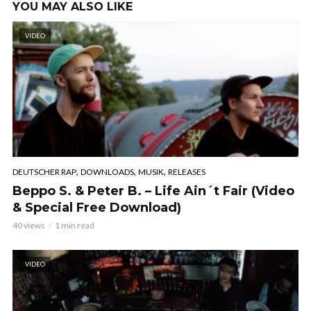
YOU MAY ALSO LIKE
VIDEO
,
,
,
DEUTSCHER RAP
DOWNLOADS
MUSIK
RELEASES
Beppo S. & Peter B. – Life Ain´t Fair (Video
& Special Free Download)
40 views
1 min read
VIDEO