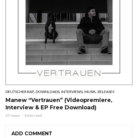
,
,
,
,
DEUTSCHER RAP
DOWNLOADS
INTERVIEWS
MUSIK
RELEASES
Manew “Vertrauen” (Videopremiere,
Interview & EP Free Download)
37 views
4 min read
ADD COMMENT