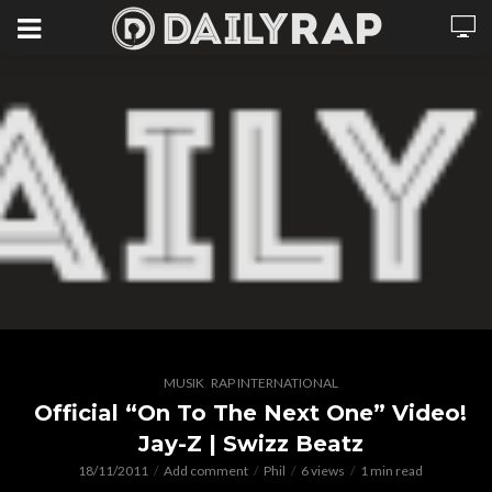
,
MUSIK
RAP INTERNATIONAL
Official “On To The Next One” Video!
Jay-Z | Swizz Beatz
18/11/2011
Add comment
Phil
6 views
1 min read