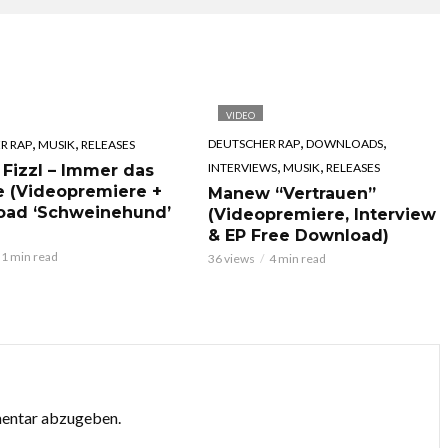
VIDEO
,
,
,
,
DEUTSCHER RAP
DOWNLOADS
R RAP
MUSIK
RELEASES
,
,
INTERVIEWS
MUSIK
RELEASES
 Fizzl – Immer das
e (Videopremiere +
Manew “Vertrauen”
oad ‘Schweinehund’
(Videopremiere, Interview
& EP Free Download)
1 min read
36 views
4 min read
mentar abzugeben.