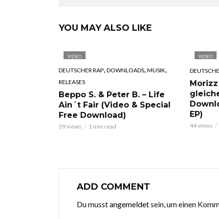
YOU MAY ALSO LIKE
VIDEO
VIDEO
,
,
,
DEUTSCHER RAP
DOWNLOADS
MUSIK
DEUTSCHE
RELEASES
Morizz
gleich
Beppo S. & Peter B. – Life
Downl
Ain´t Fair (Video & Special
EP)
Free Download)
44 views
39 views
1 min read
ADD COMMENT
Du musst
angemeldet
sein, um einen Kom