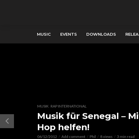
MUSIC
EVENTS
DOWNLOADS
RELEA
,
MUSIK
RAP INTERNATIONAL
Musik für Senegal – Mi
Hop helfen!
06/12/2012
Add comment
Phil
8 views
3 min read