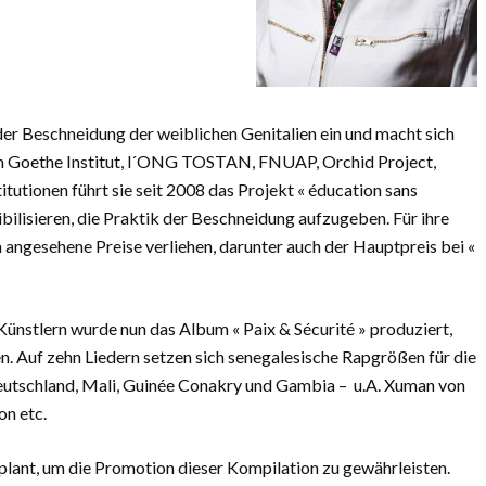
 der Beschneidung der weiblichen Genitalien ein und macht sich
em Goethe Institut, l´ONG TOSTAN, FNUAP, Orchid Project,
tutionen führt sie seit 2008 das Projekt « éducation sans
bilisieren, die Praktik der Beschneidung aufzugeben. Für ihre
 angesehene Preise verliehen, darunter auch der Hauptpreis bei «
nstlern wurde nun das Album « Paix & Sécurité » produziert,
 Auf zehn Liedern setzen sich senegalesische Rapgrößen für die
eutschland, Mali, Guinée Conakry und Gambia – u.A. Xuman von
on etc.
plant, um die Promotion dieser Kompilation zu gewährleisten.