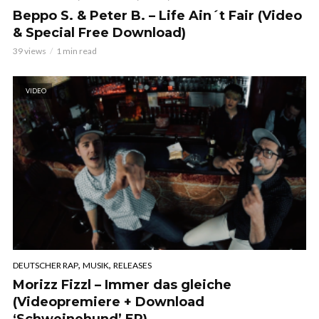
Beppo S. & Peter B. – Life Ain´t Fair (Video
& Special Free Download)
39 views
1 min read
VIDEO
,
,
DEUTSCHER RAP
MUSIK
RELEASES
Morizz Fizzl – Immer das gleiche
(Videopremiere + Download
‘Schweinehund’ EP)