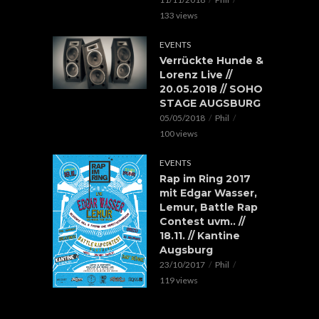
133 views
EVENTS
Verrückte Hunde &
Lorenz Live //
20.05.2018 // SOHO
STAGE AUGSBURG
05/05/2018
Phil
100 views
EVENTS
Rap im Ring 2017
mit Edgar Wasser,
Lemur, Battle Rap
Contest uvm.. //
18.11. // Kantine
Augsburg
23/10/2017
Phil
119 views