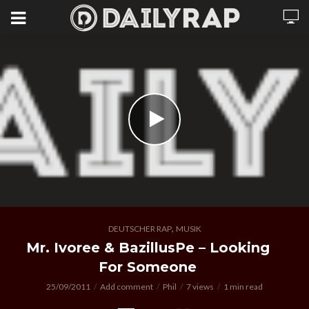
,
DEUTSCHER RAP
MUSIK
Mr. Ivoree & BazillusPe – Looking
For Someone
25/09/2011
Add comment
Phil
7 views
1 min read