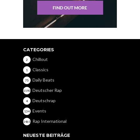
CATEGORIES
Chillout
2
Classics
1
Daily Beats
75
Deutscher Rap
1193
Deutschrap
4
Events
134
Rap International
1461
NEUESTE BEITRÄGE