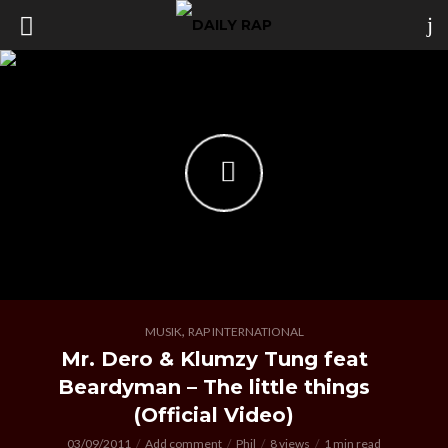
,
MUSIK
RAP INTERNATIONAL
Mr. Dero & Klumzy Tung feat
Beardyman – The little things
(Official Video)
03/09/2011
Add comment
Phil
8 views
1 min read