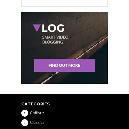
CATEGORIES
Chillout
2
Classics
1