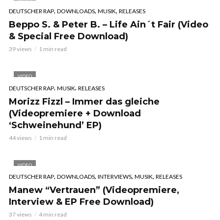
,
,
,
DEUTSCHER RAP
DOWNLOADS
MUSIK
RELEASES
Beppo S. & Peter B. – Life Ain´t Fair (Video
& Special Free Download)
39 views
1 min read
VIDEO
,
,
DEUTSCHER RAP
MUSIK
RELEASES
Morizz Fizzl – Immer das gleiche
(Videopremiere + Download
‘Schweinehund’ EP)
44 views
1 min read
VIDEO
,
,
,
,
DEUTSCHER RAP
DOWNLOADS
INTERVIEWS
MUSIK
RELEASES
Manew “Vertrauen” (Videopremiere,
Interview & EP Free Download)
37 views
4 min read