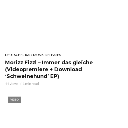
,
,
DEUTSCHER RAP
MUSIK
RELEASES
Morizz Fizzl – Immer das gleiche
(Videopremiere + Download
‘Schweinehund’ EP)
44 views
1 min read
VIDEO