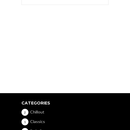
CATEGORIES
Chillout
2
Classics
1