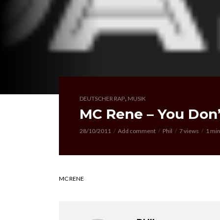
,
DEUTSCHER RAP
MUSIK
MC Rene – You Don
28/10/2011
Add comment
Phil
7 views
1 min
MC RENE