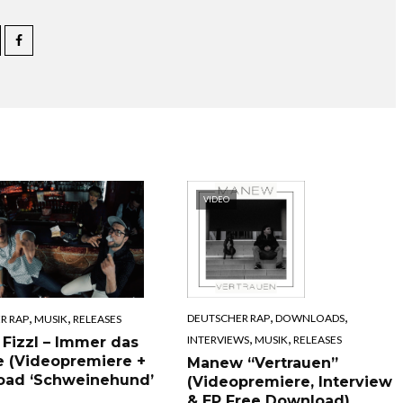
VIDEO
,
,
,
,
DEUTSCHER RAP
DOWNLOADS
R RAP
MUSIK
RELEASES
,
,
INTERVIEWS
MUSIK
RELEASES
 Fizzl – Immer das
e (Videopremiere +
Manew “Vertrauen”
oad ‘Schweinehund’
(Videopremiere, Interview
& EP Free Download)