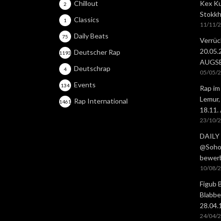
Chillout
Kex Ku
2
Stokkh
Classics
1
11/11/
Daily Beats
75
Verrüc
20.05
Deutscher Rap
1193
AUGS
Deutschrap
4
05/05/
Events
134
Rap im
Lemur,
Rap International
1461
18.11.
23/10/
DAILY 
@Soho 
bewer
10/08/
Figub 
Blabbe
28.04
24/04/