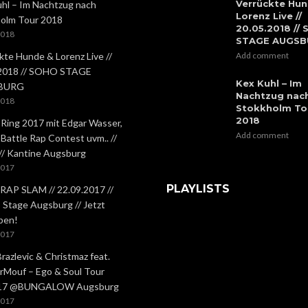
Verrückte Hun
hl – Im Nachtzug nach
Lorenz Live //
olm Tour 2018
20.05.2018 //
2018
STAGE AUGS
kte Hunde & Lorenz Live //
Add comment
.2018 // SOHO STAGE
Kex Kuhl – Im
BURG
Nachtzug nac
2018
Stokkholm To
2018
 Ring 2017 mit Edgar Wasser,
Add comment
 Battle Rap Contest uvm.. //
 // Kantine Augsburg
2017
PLAYLISTS
RAP SLAM // 22.09.2017 //
Stage Augsburg // Jetzt
ben!
2017
Brazlevic & Christmaz feat.
rMouf – Ego & Soul Tour
.17 @BUNGALOW Augsburg
2017