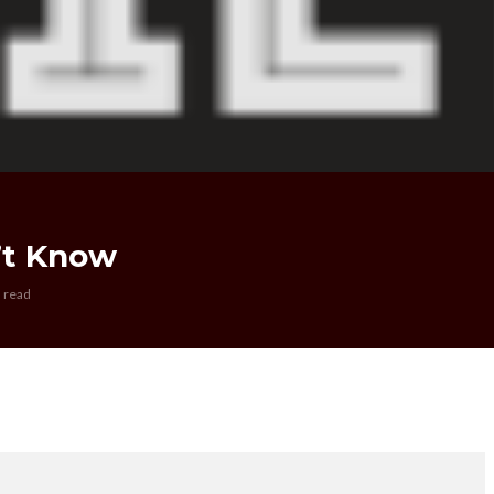
’t Know
 read