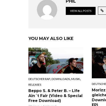
PHIL
VIEW ALL POSTS
YOU MAY ALSO LIKE
VIDEO
VIDEO
,
,
,
DEUTSCHER RAP
DOWNLOADS
MUSIK
DEUTSCHE
RELEASES
Morizz
Beppo S. & Peter B. – Life
gleich
Ain´t Fair (Video & Special
Downl
Free Download)
EP)