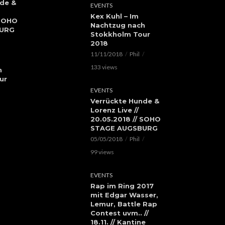
de &
EVENTS
Kex Kuhl – Im
 SOHO
Nachtzug nach
BURG
Stokkholm Tour
2018
11/11/2018
Phil
133 views
h
ur
EVENTS
Verrückte Hunde &
Lorenz Live //
20.05.2018 // SOHO
STAGE AUGSBURG
05/05/2018
Phil
99 views
EVENTS
Rap im Ring 2017
mit Edgar Wasser,
Lemur, Battle Rap
Contest uvm.. //
18.11. // Kantine