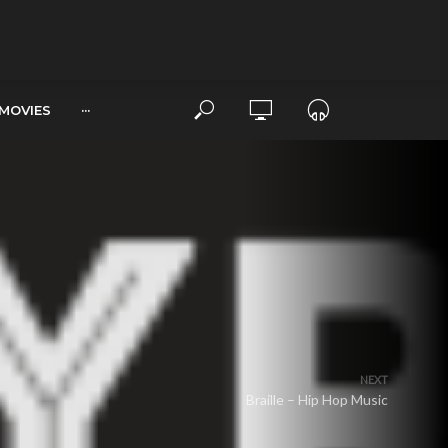
MOVIES
···
NEXT
Braille – Hip Hop Music