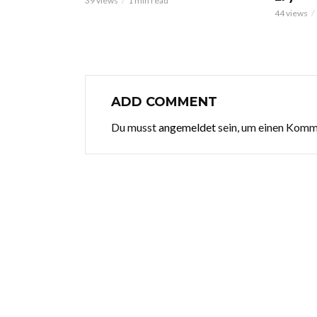
39 views
1 min read
44 views
ADD COMMENT
Du musst
angemeldet
sein, um einen Kom