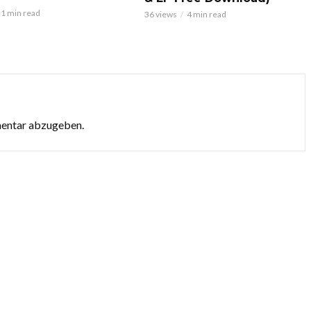
1 min read
36 views
4 min read
mentar abzugeben.