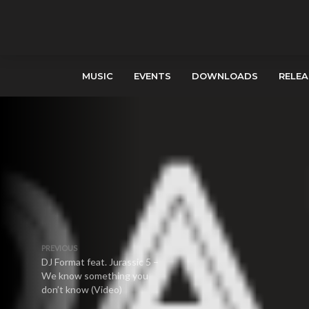
MUSIC
EVENTS
DOWNLOADS
RELEA
PREVIOUS
DJ Format feat. Jurassic 5 –
We know something you
don’t know (Video)