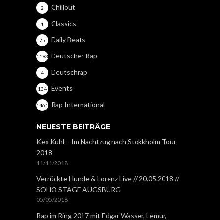
Chillout
2
Classics
1
Daily Beats
75
Deutscher Rap
1193
Deutschrap
4
Events
134
Rap International
1461
NEUESTE BEITRÄGE
Kex Kuhl – Im Nachtzug nach Stokkholm Tour
2018
11/11/2018
Verrückte Hunde & Lorenz Live // 20.05.2018 //
SOHO STAGE AUGSBURG
05/05/2018
Rap im Ring 2017 mit Edgar Wasser, Lemur,