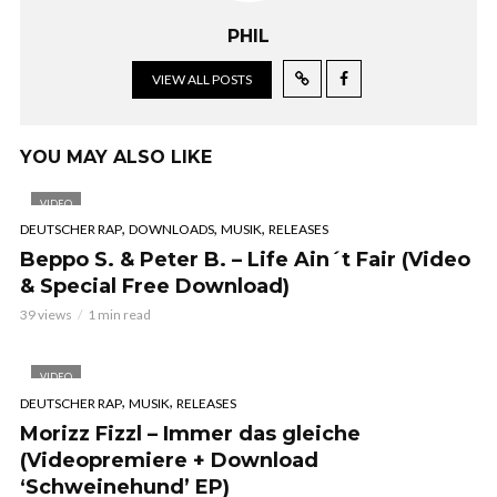
PHIL
VIEW ALL POSTS
YOU MAY ALSO LIKE
VIDEO
,
,
,
DEUTSCHER RAP
DOWNLOADS
MUSIK
RELEASES
Beppo S. & Peter B. – Life Ain´t Fair (Video
& Special Free Download)
39 views
1 min read
VIDEO
,
,
DEUTSCHER RAP
MUSIK
RELEASES
Morizz Fizzl – Immer das gleiche
(Videopremiere + Download
‘Schweinehund’ EP)