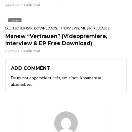
44 views
1 min read
VIDEO
,
,
,
,
DEUTSCHER RAP
DOWNLOADS
INTERVIEWS
MUSIK
RELEASES
Manew “Vertrauen” (Videopremiere,
Interview & EP Free Download)
37 views
4 min read
ADD COMMENT
Du musst
angemeldet
sein, um einen Kommentar
abzugeben.