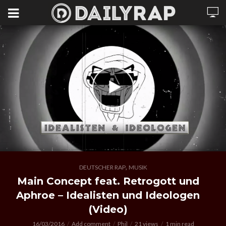
,
DEUTSCHER RAP
MUSIK
Main Concept feat. Retrogott und
Aphroe – Idealisten und Ideologen
(Video)
16/03/2016
Add comment
Phil
21 views
1 min read