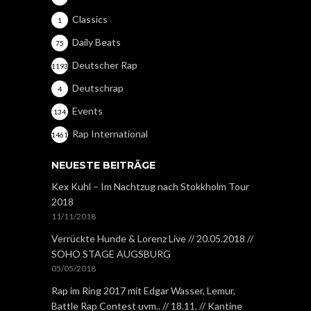
Classics
1
Daily Beats
75
Deutscher Rap
1193
Deutschrap
4
Events
134
Rap International
1461
NEUESTE BEITRÄGE
Kex Kuhl – Im Nachtzug nach Stokkholm Tour
2018
11/11/2018
Verrückte Hunde & Lorenz Live // 20.05.2018 //
SOHO STAGE AUGSBURG
05/05/2018
Rap im Ring 2017 mit Edgar Wasser, Lemur,
Battle Rap Contest uvm.. // 18.11. // Kantine