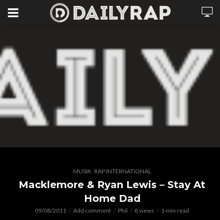
,
MUSIK
RAP INTERNATIONAL
Macklemore & Ryan Lewis – Stay At
Home Dad
09/08/2011
Add comment
Phil
8 views
1 min read