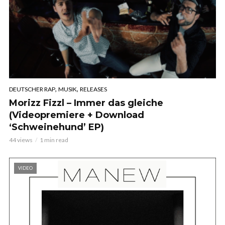
,
,
DEUTSCHER RAP
MUSIK
RELEASES
Morizz Fizzl – Immer das gleiche
(Videopremiere + Download
‘Schweinehund’ EP)
44 views
1 min read
VIDEO