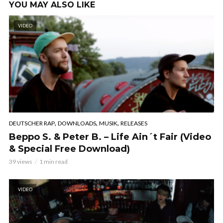
YOU MAY ALSO LIKE
VIDEO
,
,
,
DEUTSCHER RAP
DOWNLOADS
MUSIK
RELEASES
Beppo S. & Peter B. – Life Ain´t Fair (Video
& Special Free Download)
39 views
1 min read
VIDEO