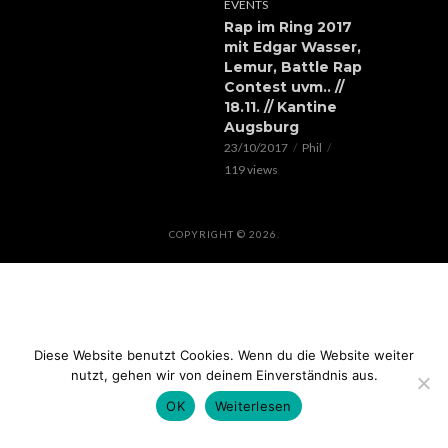
EVENTS
Rap im Ring 2017
mit Edgar Wasser,
Lemur, Battle Rap
Contest uvm.. //
18.11. // Kantine
Augsburg
23/10/2017
Phil
119 views
COPYRIGHT © 2026.
Diese Website benutzt Cookies. Wenn du die Website weiter
nutzt, gehen wir von deinem Einverständnis aus.
OK
Weiterlesen