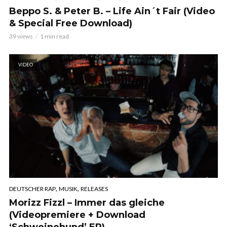
Beppo S. & Peter B. – Life Ain´t Fair (Video
& Special Free Download)
39 views
1 min read
VIDEO
,
,
DEUTSCHER RAP
MUSIK
RELEASES
Morizz Fizzl – Immer das gleiche
(Videopremiere + Download
‘Schweinehund’ EP)