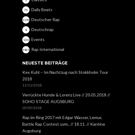
1
Daily Beats
75
Deutscher Rap
1193
Deutschrap
4
Events
134
Rap International
1461
NEUESTE BEITRÄGE
Kex Kuhl – Im Nachtzug nach Stokkholm Tour
2018
11/11/2018
Verrückte Hunde & Lorenz Live // 20.05.2018 //
SOHO STAGE AUGSBURG
05/05/2018
Rap im Ring 2017 mit Edgar Wasser, Lemur,
Battle Rap Contest uvm.. // 18.11. // Kantine
Augsburg