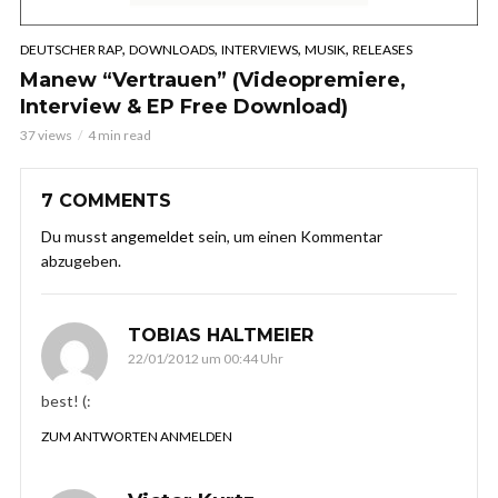
,
,
,
,
DEUTSCHER RAP
DOWNLOADS
INTERVIEWS
MUSIK
RELEASES
Manew “Vertrauen” (Videopremiere,
Interview & EP Free Download)
37 views
4 min read
7 COMMENTS
Du musst
angemeldet
sein, um einen Kommentar
abzugeben.
TOBIAS HALTMEIER
22/01/2012 um 00:44 Uhr
best! (:
ZUM ANTWORTEN ANMELDEN