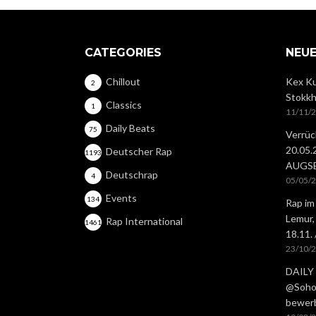
CATEGORIES
NEUE
Chillout
Kex Ku
2
Stokkh
Classics
1
11/11/
Daily Beats
75
Verrüc
20.05
Deutscher Rap
1193
AUGS
Deutschrap
4
05/05/
Events
134
Rap im
Lemur,
Rap International
1461
18.11.
23/10/
DAILY 
@Soho 
bewer