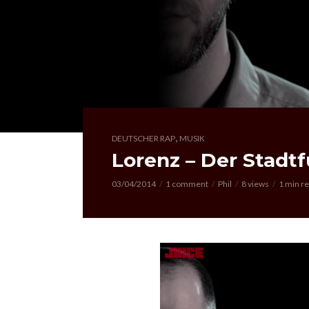
,
DEUTSCHER RAP
MUSIK
Lorenz – Der Stadtf
03/04/2014
1 comment
Phil
8 views
1 min r