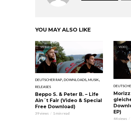
YOU MAY ALSO LIKE
VIDEO
VIDEO
,
,
,
DEUTSCHER RAP
DOWNLOADS
MUSIK
DEUTSCHE
RELEASES
Morizz
Beppo S. & Peter B. – Life
gleich
Ain´t Fair (Video & Special
Downl
Free Download)
EP)
39 views
1 min read
44 views