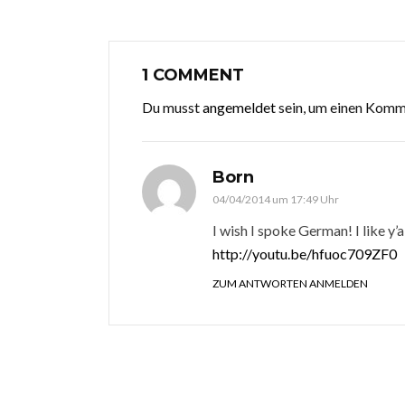
1 COMMENT
Du musst
angemeldet
sein, um einen Kom
Born
04/04/2014 um 17:49 Uhr
I wish I spoke German! I like y’
http://youtu.be/hfuoc709ZF0
ZUM ANTWORTEN ANMELDEN