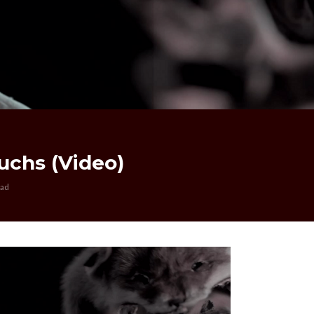
uchs (Video)
ead