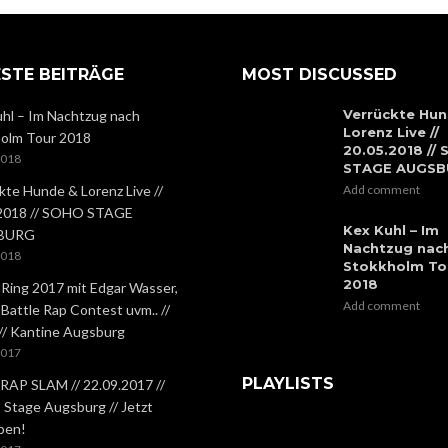
STE BEITRÄGE
MOST DISCUSSED
Verrückte Hun
hl – Im Nachtzug nach
Lorenz Live //
olm Tour 2018
20.05.2018 //
2018
STAGE AUGS
kte Hunde & Lorenz Live //
Add comment
.2018 // SOHO STAGE
Kex Kuhl – Im
BURG
Nachtzug nac
2018
Stokkholm To
2018
 Ring 2017 mit Edgar Wasser,
Add comment
 Battle Rap Contest uvm.. //
 // Kantine Augsburg
2017
PLAYLISTS
RAP SLAM // 22.09.2017 //
Stage Augsburg // Jetzt
ben!