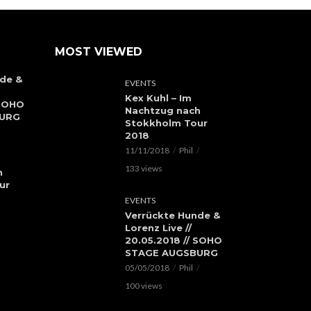
MOST VIEWED
de &
EVENTS
Kex Kuhl – Im
 SOHO
Nachtzug nach
BURG
Stokkholm Tour
2018
11/11/2018
Phil
133 views
h
ur
EVENTS
Verrückte Hunde &
Lorenz Live //
20.05.2018 // SOHO
STAGE AUGSBURG
05/05/2018
Phil
100 views