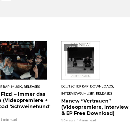
VIDEO
,
,
,
,
DEUTSCHER RAP
DOWNLOADS
R RAP
MUSIK
RELEASES
,
,
INTERVIEWS
MUSIK
RELEASES
 Fizzl – Immer das
e (Videopremiere +
Manew “Vertrauen”
oad ‘Schweinehund’
(Videopremiere, Interview
& EP Free Download)
1 min read
36 views
4 min read