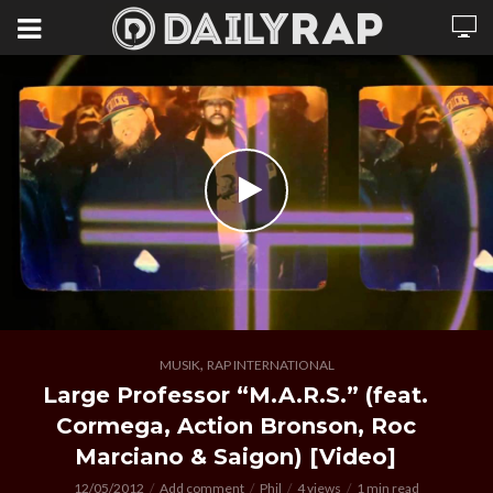
,
MUSIK
RAP INTERNATIONAL
Large Professor “M.A.R.S.” (feat.
Cormega, Action Bronson, Roc
Marciano & Saigon) [Video]
12/05/2012
Add comment
Phil
4 views
1 min read