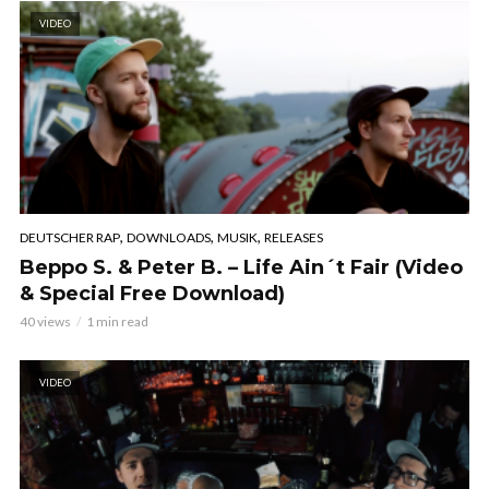
VIDEO
,
,
,
DEUTSCHER RAP
DOWNLOADS
MUSIK
RELEASES
Beppo S. & Peter B. – Life Ain´t Fair (Video
& Special Free Download)
40 views
1 min read
VIDEO