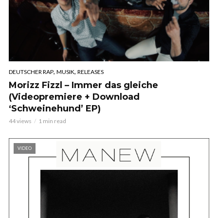
,
,
DEUTSCHER RAP
MUSIK
RELEASES
Morizz Fizzl – Immer das gleiche
(Videopremiere + Download
‘Schweinehund’ EP)
44 views
1 min read
VIDEO