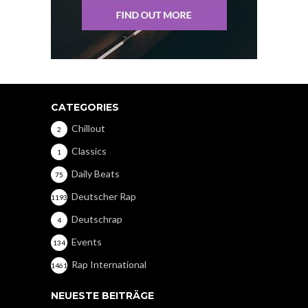
CATEGORIES
Chillout
2
Classics
1
Daily Beats
75
Deutscher Rap
1193
Deutschrap
4
Events
134
Rap International
1461
NEUESTE BEITRÄGE