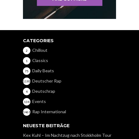
CATEGORIES
Chillout
2
Classics
1
Daily Beats
75
Deutscher Rap
1193
Deutschrap
4
Events
134
Rap International
1461
NEUESTE BEITRÄGE
Kex Kuhl – Im Nachtzug nach Stokkholm Tour