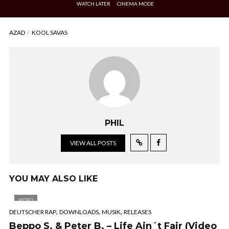
WATCH LATER
CINEMA MODE
AZAD
KOOL SAVAS
PHIL
VIEW ALL POSTS
YOU MAY ALSO LIKE
VIDEO
,
,
,
DEUTSCHER RAP
DOWNLOADS
MUSIK
RELEASES
Beppo S. & Peter B. – Life Ain´t Fair (Video