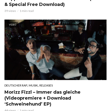
& Special Free Download)
39 views
1 min read
VIDEO
,
,
DEUTSCHER RAP
MUSIK
RELEASES
Morizz Fizzl – Immer das gleiche
(Videopremiere + Download
‘Schweinehund’ EP)
44 views
1 min read